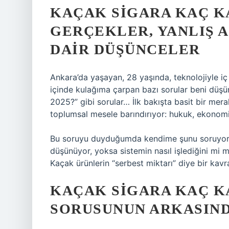
KAÇAK SIGARA KAÇ KA
GERÇEKLER, YANLIŞ 
DAIR DÜŞÜNCELER
Ankara’da yaşayan, 28 yaşında, teknolojiyle iç
içinde kulağıma çarpan bazı sorular beni düşü
2025?” gibi sorular… İlk bakışta basit bir mer
toplumsal mesele barındırıyor: hukuk, ekonomi
Bu soruyu duyduğumda kendime şunu soruyorum
düşünüyor, yoksa sistemin nasıl işlediğini mi 
Kaçak ürünlerin “serbest miktarı” diye bir kav
KAÇAK SIGARA KAÇ KA
SORUSUNUN ARKASIN