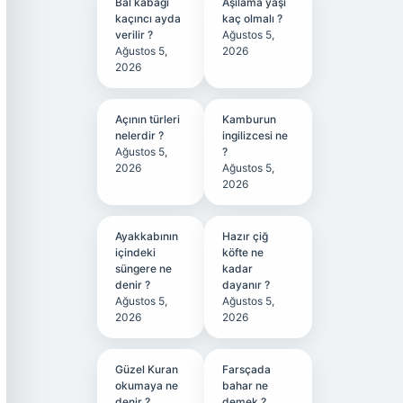
Bal kabağı
Aşılama yaşı
kaçıncı ayda
kaç olmalı ?
verilir ?
Ağustos 5,
Ağustos 5,
2026
2026
Açının türleri
Kamburun
nelerdir ?
ingilizcesi ne
Ağustos 5,
?
2026
Ağustos 5,
2026
Ayakkabının
Hazır çiğ
içindeki
köfte ne
süngere ne
kadar
denir ?
dayanır ?
Ağustos 5,
Ağustos 5,
2026
2026
Güzel Kuran
Farsçada
okumaya ne
bahar ne
denir ?
demek ?