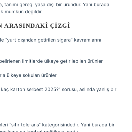
, tanımı gereği yasa dışı bir üründür. Yani burada
ak mümkün değildir.
 ARASINDAKI ÇIZGI
e “yurt dışından getirilen sigara” kavramlarını
lirlenen limitlerde ülkeye getirilebilen ürünler
arla ülkeye sokulan ürünler
aç karton serbest 2025?” sorusu, aslında yanlış bir
eri “sıfır tolerans” kategorisindedir. Yani burada bir
elleme ve kontrol politikası vardır.