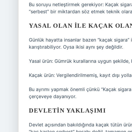
Bu soruyu netleştirmek gerekiyor: Kaçak sigara
“serbest” bir miktardan söz etmek teknik olar
YASAL OLAN ILE KAÇAK OLAN
Günlük hayatta insanlar bazen “kaçak sigara” il
karıştırabiliyor. Oysa ikisi aynı şey değildir.
Yasal ürün: Gümrük kurallarına uygun şekilde, be
Kaçak ürün: Vergilendirilmemiş, kayıt dışı yoll
Bu ayrımı yapmak önemli çünkü “Kaçak sigara k
çerçeveye dayanıyor.
DEVLETIN YAKLAŞIMI
Devlet açısından bakıldığında kaçak tütün ürünl
“kaç karton serbest” hesabı değil, tamamen eng