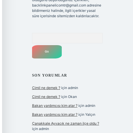
backlinkpanelicomtr@gmail.com
adresine
bildirmeniz halinde, ilgili içerikler yasal
süre içerisinde sitemizden kaldırılacaktır.
Arama
SON YORUMLAR
Cimil ne demek ?
için
admin
Cimil ne demek ?
için
Okan
Bakan yardımcısı kim atar ?
için
admin
Bakan yardımcısı kim atar ?
için
Yalçın
Çanakkale Ayvacık ne zaman ilçe oldu ?
için
admin