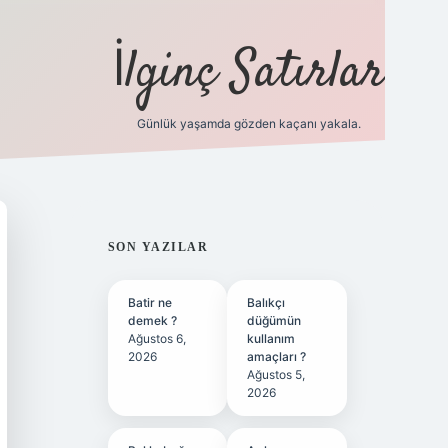
İlginç Satırlar
Günlük yaşamda gözden kaçanı yakala.
grandoperabet yeni giriş
SIDEBAR
SON YAZILAR
Batir ne
Balıkçı
demek ?
düğümün
Ağustos 6,
kullanım
2026
amaçları ?
Ağustos 5,
2026