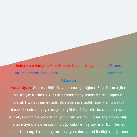
perabet yeni giriş
Reklam ve İletişim:
E-mail:
backlinkpaneli@gmail.com
Teams:
forumhizmeti@gmail.com
Whatsapp: 0262 606 0 726
Telegram:
@karabul
Yasal Uyarı:
Sitemiz, 5651 Sayılı Kanun gereğince Bilgi Teknolojileri
ve İletişim Kurumu (BTK) tarafından onaylanmış bir Yer Sağlayıcı
olarak hizmet vermektedir. Bu nedenle, sitedeki içerikleri proaktif
olarak denetleme veya araştırma yükümlülüğümüz bulunmamaktadır.
Ancak, üyelerimiz yazdıkları içeriklerin sorumluluğunu taşımakta olup,
siteye üye olarak bu sorumluluğu kabul etmiş sayılırlar. Bu internet
sitesi, herhangi bir marka, kurum veya şahıs şirketi ile hiçbir bağlantısı