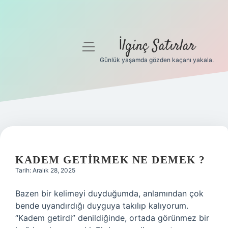
İlginç Satırlar
menüyü
aç
Günlük yaşamda gözden kaçanı yakala.
Anasayfa
Gizlilik Politikası
Yasal Uyarı
Hakkımızda
KADEM GETIRMEK NE DEMEK ?
Tarih: Aralık 28, 2025
Bazen bir kelimeyi duyduğumda, anlamından çok
bende uyandırdığı duyguya takılıp kalıyorum.
“Kadem getirdi” denildiğinde, ortada görünmez bir