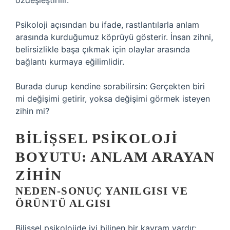
özdeşleştirilir.
Psikoloji açısından bu ifade, rastlantılarla anlam
arasında kurduğumuz köprüyü gösterir. İnsan zihni,
belirsizlikle başa çıkmak için olaylar arasında
bağlantı kurmaya eğilimlidir.
Burada durup kendine sorabilirsin: Gerçekten biri
mi değişimi getirir, yoksa değişimi görmek isteyen
zihin mi?
BILIŞSEL PSIKOLOJI
BOYUTU: ANLAM ARAYAN
ZIHIN
NEDEN-SONUÇ YANILGISI VE
ÖRÜNTÜ ALGISI
Bilişsel psikolojide iyi bilinen bir kavram vardır: