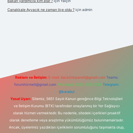
Bakan yardımcısı kim atar ?
için
Yalçın
Çanakkale Ayvacık ne zaman ilçe oldu ?
için
admin
ndoperabet yeni giriş
Reklam ve İletişim:
E-mail:
backlinkpaneli@gmail.com
Teams:
forumhizmeti@gmail.com
Whatsapp: 0262 606 0 726
Telegram:
@karabul
Yasal Uyarı:
Sitemiz, 5651 Sayılı Kanun gereğince Bilgi Teknolojileri
ve İletişim Kurumu (BTK) tarafından onaylanmış bir Yer Sağlayıcı
olarak hizmet vermektedir. Bu nedenle, sitedeki içerikleri proaktif
olarak denetleme veya araştırma yükümlülüğümüz bulunmamaktadır.
Ancak, üyelerimiz yazdıkları içeriklerin sorumluluğunu taşımakta olup,