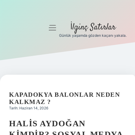
İlginç Satırlar
menüyü
aç
Günlük yaşamda gözden kaçanı yakala.
Anasayfa
Gizlilik Politikası
Yasal Uyarı
Hakkımızda
KAPADOKYA BALONLAR NEDEN
KALKMAZ ?
Tarih: Haziran 14, 2026
HALIS AYDOĞAN
KIMDIR? SOSYAL MEDYA