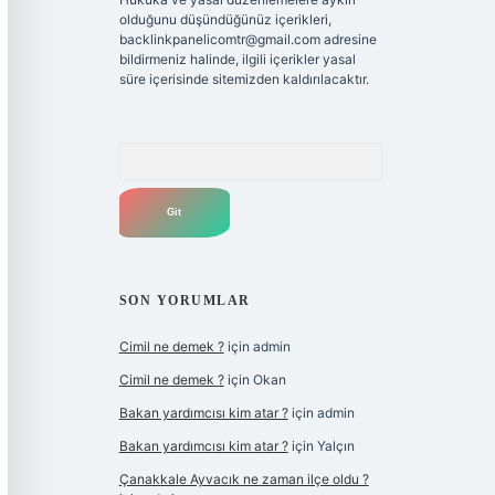
olduğunu düşündüğünüz içerikleri,
backlinkpanelicomtr@gmail.com
adresine
bildirmeniz halinde, ilgili içerikler yasal
süre içerisinde sitemizden kaldırılacaktır.
Arama
SON YORUMLAR
Cimil ne demek ?
için
admin
Cimil ne demek ?
için
Okan
Bakan yardımcısı kim atar ?
için
admin
Bakan yardımcısı kim atar ?
için
Yalçın
Çanakkale Ayvacık ne zaman ilçe oldu ?