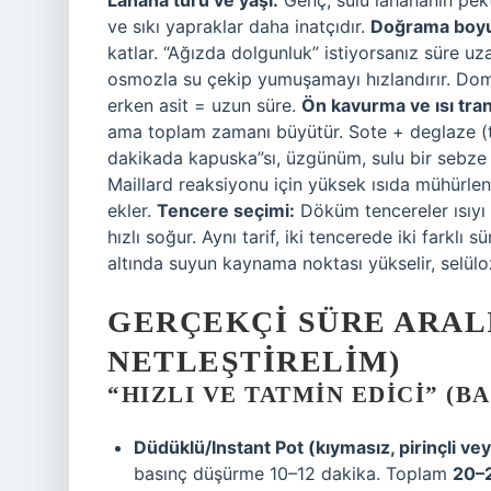
Lahana türü ve yaşı:
Genç, sulu lahananın pekt
ve sıkı yapraklar daha inatçıdır.
Doğrama boyu
katlar. “Ağızda dolgunluk” istiyorsanız süre uz
osmozla su çekip yumuşamayı hızlandırır. Domate
erken asit = uzun süre.
Ön kavurma ve ısı tran
ama toplam zamanı büyütür. Sote + deglaze (ta
dakikada kapuska”sı, üzgünüm, sulu bir sebze
Maillard reaksiyonu için yüksek ısıda mühürlen
ekler.
Tencere seçimi:
Döküm tencereler ısıyı ya
hızlı soğur. Aynı tarif, iki tencerede iki farklı 
altında suyun kaynama noktası yükselir, selülo
GERÇEKÇI SÜRE ARAL
NETLEŞTIRELIM)
“HIZLI VE TATMIN EDICI” (B
Düdüklü/Instant Pot (kıymasız, pirinçli ve
basınç düşürme 10–12 dakika. Toplam
20–2