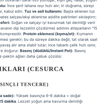
in duvarları daha hızlı yumuşar; kışın geç hasat, yoğun
tu:
İnce şerit lahana ısıyı hızlı alır; iri doğrama, süreyi
ar, kabul edin.
Tuz ve asit kullanımı:
Başta eklenen tuz
s salçası/ekşi eklenirse asidite pektinleri sıkılaştırır;
sferi:
Soğan ve salçayı iyi kavurmak tat derinliği verir
vanın dip lezzetini çözdürme) adımını atlayanların “15
 kompresidir.
Protein eklemesi (kıyma/et):
Kıymanın
mesi gerekir; bu da süreye dakika değil, tat olarak saat
vaş alır ama stabil tutar; ince tabanlı çelik hızlı ısınır,
süre doğurur.
Basınç (düdüklü/Instant Pot):
Basınç
z-pektin ağları daha çabuk çözülür.
IKLARI (CESURCA
ASINÇLI TENCERE)
ya sade):
Yüksek basınçta 6–8 dakika + doğal
5 dakika
. Lezzet yoğun ama kavurma derinliği