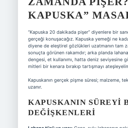
ZAMANDA PIŞER?
KAPUSKA” MASAL
“Kapuska 20 dakikada pişer” diyenlere bir san
gerçeği konuşacağız. Kapuska yemeği ne kada
diyene de eleştirel gözlükleri uzatmanın tam z
sonuçta görünen rakamdır; arka planda lahana ç
dengesi, et kullanımı, hatta deniz seviyesine g
mitleri bir kenara bırakıp tartışmayı ateşleyeli
Kapuskanın gerçek pişme süresi; malzeme, te
uzanır.
KAPUSKANIN SÜREYI 
DEĞIŞKENLERI