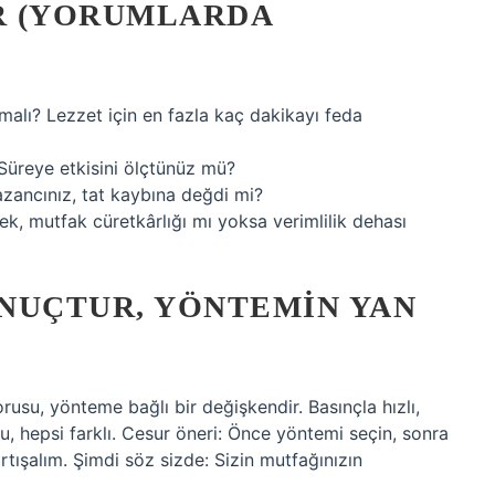
R (YORUMLARDA
alı? Lezzet için en fazla kaç dakikayı feda
Süreye etkisini ölçtünüz mü?
ancınız, tat kaybına değdi mi?
, mutfak cüretkârlığı mı yoksa verimlilik dehası
ONUÇTUR, YÖNTEMIN YAN
su, yönteme bağlı bir değişkendir. Basınçla hızlı,
, hepsi farklı. Cesur öneri: Önce yöntemi seçin, sonra
rtışalım. Şimdi söz sizde: Sizin mutfağınızın