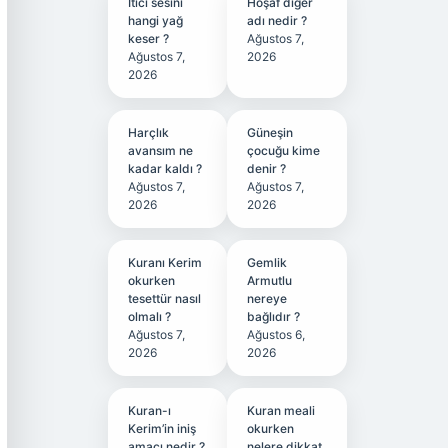
Itici sesini
Hoşaf diğer
hangi yağ
adı nedir ?
keser ?
Ağustos 7,
Ağustos 7,
2026
2026
Harçlık
Güneşin
avansım ne
çocuğu kime
kadar kaldı ?
denir ?
Ağustos 7,
Ağustos 7,
2026
2026
Kuranı Kerim
Gemlik
okurken
Armutlu
tesettür nasıl
nereye
olmalı ?
bağlıdır ?
Ağustos 7,
Ağustos 6,
2026
2026
Kuran-ı
Kuran meali
Kerim’in iniş
okurken
amacı nedir ?
nelere dikkat