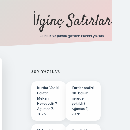
İlginç Satırlar
Günlük yaşamda gözden kaçanı yakala.
grandoperabet yeni giriş
SIDEBAR
SON YAZILAR
Kurtlar Vadisi
Kurtlar Vadisi
Polatın
90. bölüm
Mekanı
nerede
Nerededir ?
çekildi ?
Ağustos 7,
Ağustos 7,
2026
2026