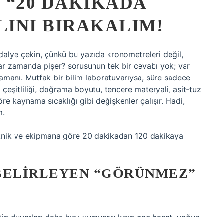
 “20 DAKIKADA
INI BIRAKALIM!
dalye çekin, çünkü bu yazıda kronometreleri değil,
r zamanda pişer? sorusunun tek bir cevabı yok; var
amanı. Mutfak bir bilim laboratuvarıysa, süre sadece
eşitliliği, doğrama boyutu, tencere materyali, asit-tuz
öre kaynama sıcaklığı gibi değişkenler çalışır. Hadi,
m.
knik ve ekipmana göre 20 dakikadan 120 dakikaya
BELIRLEYEN “GÖRÜNMEZ”