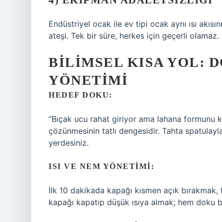
4) EKIPMAN ADALETSIZLIĞI
Endüstriyel ocak ile ev tipi ocak aynı ısı akısını
ateşi. Tek bir süre, herkes için geçerli olamaz.
BILIMSEL KISA YOL: D
YÖNETIMI
HEDEF DOKU:
“Bıçak ucu rahat giriyor ama lahana formunu 
çözünmesinin tatlı dengesidir. Tahta spatulayl
yerdesiniz.
ISI VE NEM YÖNETIMI:
İlk 10 dakikada kapağı kısmen açık bırakmak, f
kapağı kapatıp düşük ısıya almak; hem doku b