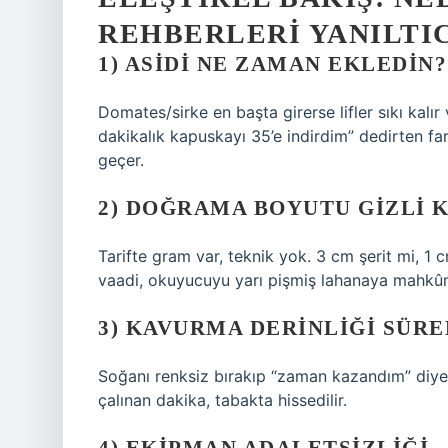
REHBERLERI YANILTIC
1) ASIDI NE ZAMAN EKLEDIN?
Domates/sirke en başta girerse lifler sıkı kalı
dakikalık kapuskayı 35’e indirdim” dedirten fark
geçer.
2) DOĞRAMA BOYUTU GIZLI
Tarifte gram var, teknik yok. 3 cm şerit mi, 
vaadi, okuyucuyu yarı pişmiş lahanaya mahkû
3) KAVURMA DERINLIĞI SÜRE
Soğanı renksiz bırakıp “zaman kazandım” diye
çalınan dakika, tabakta hissedilir.