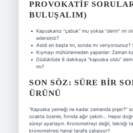
PROVOKATIF SORULA
BULUŞALIM)
Kapuskanız “çabuk” mu yoksa “derin” mi olm
edersiniz?
Asidi en başta mı, sonda mı veriyorsunuz? 
Kıymayı mühürlemeden yapanlar: Zaman kaz
Düdüklüde 8 dakikaya “kapuska oldu” demek
mı?
SON SÖZ: SÜRE BIR S
ÜRÜNÜ
“Kapuska yemeği ne kadar zamanda pişer?” soru
ocakta özenle, fırında ağır çekim… Hepsi doğru
süreyi ayarlayın. Kronometreyi değil, tekniği ta
kronometresi hangi tarafa çalışıyor?