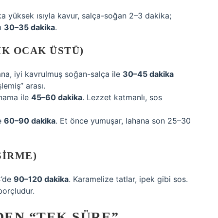
 yüksek ısıyla kavur, salça-soğan 2–3 dakika;
m
30–35 dakika
.
IK OCAK ÜSTÜ)
na, iyi kavrulmuş soğan-salça ile
30–45 dakika
şlemiş” arası.
nama ile
45–60 dakika
. Lezzet katmanlı, sos
re
60–90 dakika
. Et önce yumuşar, lahana son 25–30
ŞIRME)
C’de
90–120 dakika
. Karamelize tatlar, ipek gibi sos.
borçludur.
DEN “TEK SÜRE”