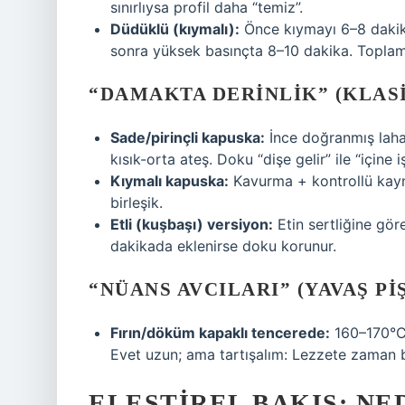
sınırlıysa profil daha “temiz”.
Düdüklü (kıymalı):
Önce kıymayı 6–8 dakika
sonra yüksek basınçta 8–10 dakika. Topla
“DAMAKTA DERINLIK” (KLAS
Sade/pirinçli kapuska:
İnce doğranmış laha
kısık-orta ateş. Doku “dişe gelir” ile “içine i
Kıymalı kapuska:
Kavurma + kontrollü kay
birleşik.
Etli (kuşbaşı) versiyon:
Etin sertliğine gö
dakikada eklenirse doku korunur.
“NÜANS AVCILARI” (YAVAŞ PI
Fırın/döküm kapaklı tencerede:
160–170°
Evet uzun; ama tartışalım: Lezzete zaman 
ELEŞTIREL BAKIŞ: NE