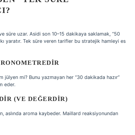
I?
r ve süre uzar. Asidi son 10–15 dakikaya saklamak, “50
ı yaratır. Tek süre veren tarifler bu stratejik hamleyi es
 KRONOMETREDIR
1 cm jülyen mi? Bunu yazmayan her “30 dakikada hazır”
m eder.
DIR (VE DEĞERDIR)
n, aslında aroma kaybeder. Maillard reaksiyonundan