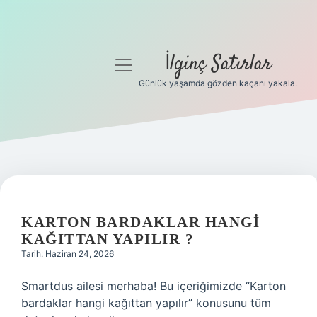
İlginç Satırlar
menüyü
aç
Günlük yaşamda gözden kaçanı yakala.
Anasayfa
Gizlilik Politikası
Yasal Uyarı
Hakkımızda
KARTON BARDAKLAR HANGI
KAĞITTAN YAPILIR ?
Tarih: Haziran 24, 2026
Smartdus ailesi merhaba! Bu içeriğimizde “Karton
bardaklar hangi kağıttan yapılır” konusunu tüm