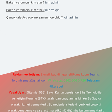
Bakan yardımcısı kim atar ?
için
admin
Bakan yardımcısı kim atar ?
için
Yalçın
Çanakkale Ayvacık ne zaman ilçe oldu ?
için
admin
rabet yeni giriş
Reklam ve İletişim:
E-mail:
backlinkpaneli@gmail.com
Teams:
forumhizmeti@gmail.com
Whatsapp: 0262 606 0 726
Telegram:
@karabul
Yasal Uyarı:
Sitemiz, 5651 Sayılı Kanun gereğince Bilgi Teknolojileri
ve İletişim Kurumu (BTK) tarafından onaylanmış bir Yer Sağlayıcı
olarak hizmet vermektedir. Bu nedenle, sitedeki içerikleri proaktif
olarak denetleme veya araştırma yükümlülüğümüz bulunmamaktadır.