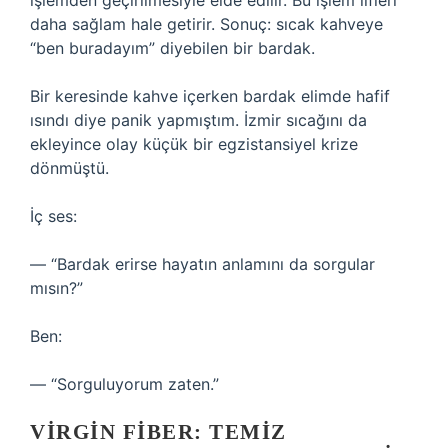
işlemden geçirilmesiyle elde edilir. Bu işlem lifleri
daha sağlam hale getirir. Sonuç: sıcak kahveye
“ben buradayım” diyebilen bir bardak.
Bir keresinde kahve içerken bardak elimde hafif
ısındı diye panik yapmıştım. İzmir sıcağını da
ekleyince olay küçük bir egzistansiyel krize
dönmüştü.
İç ses:
— “Bardak erirse hayatın anlamını da sorgular
mısın?”
Ben:
— “Sorguluyorum zaten.”
VIRGIN FIBER: TEMIZ