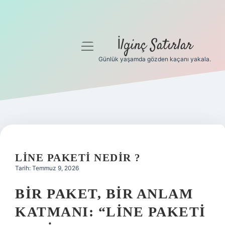
İlginç Satırlar
menüyü
aç
Günlük yaşamda gözden kaçanı yakala.
Anasayfa
Gizlilik Politikası
Yasal Uyarı
Hakkımızda
LINE PAKETI NEDIR ?
Tarih: Temmuz 9, 2026
BIR PAKET, BIR ANLAM
KATMANI: “LINE PAKETI