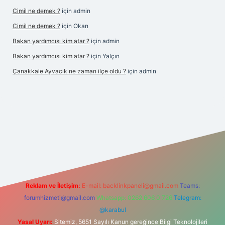
Cimil ne demek ?
için
admin
Cimil ne demek ?
için
Okan
Bakan yardımcısı kim atar ?
için
admin
Bakan yardımcısı kim atar ?
için
Yalçın
Çanakkale Ayvacık ne zaman ilçe oldu ?
için
admin
perabet yeni giriş
Reklam ve İletişim:
E-mail:
backlinkpaneli@gmail.com
Teams:
forumhizmeti@gmail.com
Whatsapp: 0262 606 0 726
Telegram:
@karabul
Yasal Uyarı:
Sitemiz, 5651 Sayılı Kanun gereğince Bilgi Teknolojileri