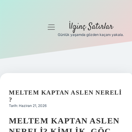
İlginç Satırlar
menüyü
aç
Günlük yaşamda gözden kaçanı yakala.
Anasayfa
Gizlilik Politikası
Yasal Uyarı
Hakkımızda
MELTEM KAPTAN ASLEN NERELI
?
Tarih: Haziran 21, 2026
MELTEM KAPTAN ASLEN
NERELI? KIMLIK, GÖÇ