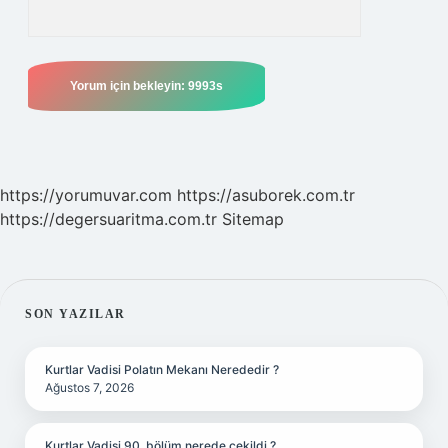
https://yorumuvar.com
https://asuborek.com.tr
https://degersuaritma.com.tr
Sitemap
SIDEBAR
SON YAZILAR
Kurtlar Vadisi Polatın Mekanı Nerededir ?
Ağustos 7, 2026
Kurtlar Vadisi 90. bölüm nerede çekildi ?