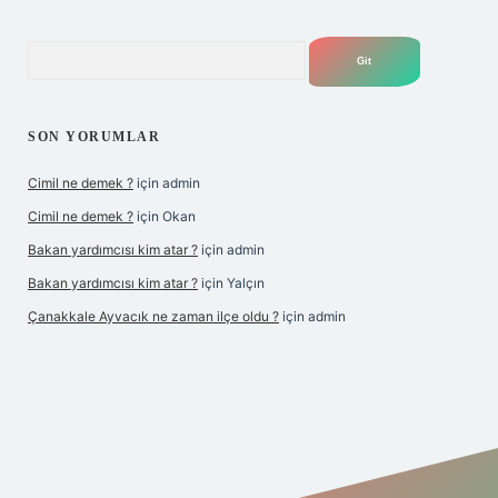
Arama
SON YORUMLAR
Cimil ne demek ?
için
admin
Cimil ne demek ?
için
Okan
Bakan yardımcısı kim atar ?
için
admin
Bakan yardımcısı kim atar ?
için
Yalçın
Çanakkale Ayvacık ne zaman ilçe oldu ?
için
admin
iriş