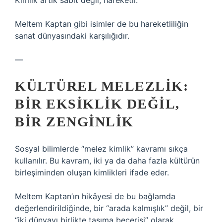
Kimlik artık sabit değil, hareketli.
Meltem Kaptan gibi isimler de bu hareketliliğin
sanat dünyasındaki karşılığıdır.
—
KÜLTÜREL MELEZLIK:
BIR EKSIKLIK DEĞIL,
BIR ZENGINLIK
Sosyal bilimlerde “melez kimlik” kavramı sıkça
kullanılır. Bu kavram, iki ya da daha fazla kültürün
birleşiminden oluşan kimlikleri ifade eder.
Meltem Kaptan’ın hikâyesi de bu bağlamda
değerlendirildiğinde, bir “arada kalmışlık” değil, bir
“iki dünyayı birlikte taşıma becerisi” olarak