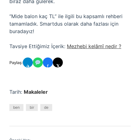
biraz daha gülerek.
“Mide balon kaç TL” ile ilgili bu kapsamlı rehberi
tamamladık. Smartdus olarak daha fazlası için
buradayız!
Tavsiye Ettiğimiz İçerik:
Mezhebi kelâmî nedir ?
Paylaş:
✈
f
𝕏
Tarih:
Makaleler
ben
bir
de