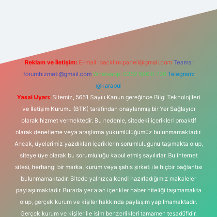
abet yeni giriş
Reklam ve İletişim:
E-mail:
backlinkpaneli@gmail.com
Teams:
forumhizmeti@gmail.com
Whatsapp: 0262 606 0 726
Telegram:
@karabul
Yasal Uyarı:
Sitemiz, 5651 Sayılı Kanun gereğince Bilgi Teknolojileri
ve İletişim Kurumu (BTK) tarafından onaylanmış bir Yer Sağlayıcı
olarak hizmet vermektedir. Bu nedenle, sitedeki içerikleri proaktif
olarak denetleme veya araştırma yükümlülüğümüz bulunmamaktadır.
Ancak, üyelerimiz yazdıkları içeriklerin sorumluluğunu taşımakta olup,
siteye üye olarak bu sorumluluğu kabul etmiş sayılırlar. Bu internet
sitesi, herhangi bir marka, kurum veya şahıs şirketi ile hiçbir bağlantısı
bulunmamaktadır. Sitede yalnızca kendi hazırladığımız makaleler
paylaşılmaktadır. Burada yer alan içerikler haber niteliği taşımamakta
olup, gerçek kurum ve kişiler hakkında paylaşım yapılmamaktadır.
Gerçek kurum ve kişiler ile isim benzerlikleri tamamen tesadüfidir.