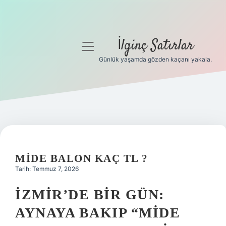
İlginç Satırlar
menüyü
aç
Günlük yaşamda gözden kaçanı yakala.
Anasayfa
Gizlilik Politikası
Yasal Uyarı
Hakkımızda
MIDE BALON KAÇ TL ?
Tarih: Temmuz 7, 2026
İZMIR’DE BIR GÜN:
AYNAYA BAKIP “MIDE