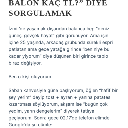
BALON KAÇ TL?” DIYE
SORGULAMAK
İzmir’de yaşamak dışarıdan bakınca hep “deniz,
güneş, gevşek hayat” gibi görünüyor. Ama işin
içine 25 yaşında, arkadaş grubunda sürekli espri
patlatan ama gece yatağa girince “ben niye bu
kadar yiyorum” diye düşünen biri girince tablo
biraz değişiyor.
Ben o kişi oluyorum.
Sabah kahvesiyle güne başlıyorum, öğlen “hafif bir
şey yerim” deyip tost + ayran + yanına patates
kızartması söylüyorum, akşam ise “bugün çok
yedim, yarın dengelerim” diyerek tatlıya
geçiyorum. Sonra gece 02.17’de telefon elimde,
Google’da şu cümle: