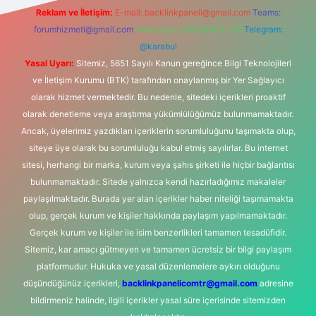
Reklam ve İletişim:
E-mail:
backlinkpaneli@gmail.com
Teams:
forumhizmeti@gmail.com
Whatsapp: 0262 606 0 726
Telegram:
@karabul
Yasal Uyarı:
Sitemiz, 5651 Sayılı Kanun gereğince Bilgi Teknolojileri
ve İletişim Kurumu (BTK) tarafından onaylanmış bir Yer Sağlayıcı
olarak hizmet vermektedir. Bu nedenle, sitedeki içerikleri proaktif
olarak denetleme veya araştırma yükümlülüğümüz bulunmamaktadır.
Ancak, üyelerimiz yazdıkları içeriklerin sorumluluğunu taşımakta olup,
siteye üye olarak bu sorumluluğu kabul etmiş sayılırlar. Bu internet
sitesi, herhangi bir marka, kurum veya şahıs şirketi ile hiçbir bağlantısı
bulunmamaktadır. Sitede yalnızca kendi hazırladığımız makaleler
paylaşılmaktadır. Burada yer alan içerikler haber niteliği taşımamakta
olup, gerçek kurum ve kişiler hakkında paylaşım yapılmamaktadır.
Gerçek kurum ve kişiler ile isim benzerlikleri tamamen tesadüfidir.
Sitemiz, kar amacı gütmeyen ve tamamen ücretsiz bir bilgi paylaşım
platformudur. Hukuka ve yasal düzenlemelere aykırı olduğunu
düşündüğünüz içerikleri,
backlinkpanelicomtr@gmail.com
adresine
bildirmeniz halinde, ilgili içerikler yasal süre içerisinde sitemizden