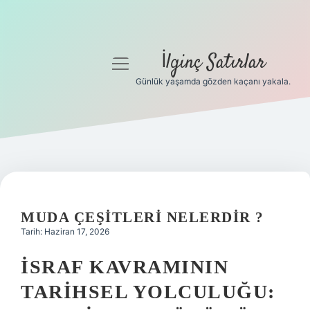
İlginç Satırlar
menüyü
aç
Günlük yaşamda gözden kaçanı yakala.
Anasayfa
Gizlilik Politikası
Yasal Uyarı
Hakkımızda
MUDA ÇEŞITLERI NELERDIR ?
Tarih: Haziran 17, 2026
İSRAF KAVRAMININ
TARIHSEL YOLCULUĞU: