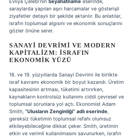
Evliya Çelebi’nin
Seyahatname
eserinde,
saraylarda yapılan aşırı harcamalar ve gösterişli
ziyafetler detaylı bir şekilde aktarılır. Bu anlatılar,
israfın toplumsal algısını ve ekonomik sonuçlarını
gözler önüne serer.
SANAYI DEVRIMI VE MODERN
KAPITALIZM: İSRAFIN
EKONOMIK YÜZÜ
18. ve 19. yüzyıllarda Sanayi Devrimi ile birlikte
israf kavramı ekonomik bir boyut kazandı. Üretim
kapasitesinin artması, tüketimi artırırken,
kaynakların kontrolsüz kullanımı ciddi çevresel ve
toplumsal sorunlara yol açtı. Ekonomist Adam
Smith,
“Ulusların Zenginliği” adlı eserinde
,
gereksiz tüketimin toplumsal refahı olumsuz
etkileyebileceğine dikkat çeker. Smith, üretimin
etkin ve verimli kullanılmasını savunurken, israfın