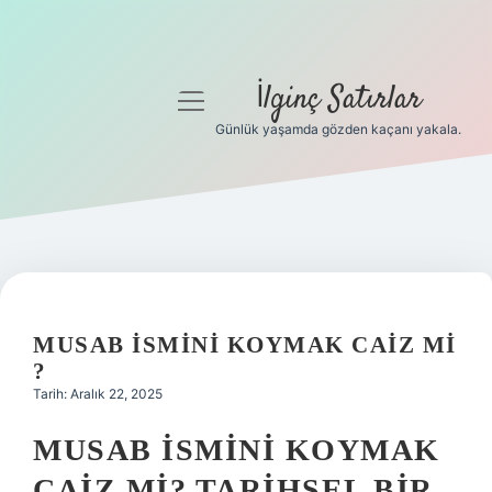
İlginç Satırlar
menüyü
aç
Günlük yaşamda gözden kaçanı yakala.
Anasayfa
Gizlilik Politikası
Yasal Uyarı
Hakkımızda
MUSAB ISMINI KOYMAK CAIZ MI
?
Tarih: Aralık 22, 2025
MUSAB İSMINI KOYMAK
CAIZ MI? TARIHSEL BIR