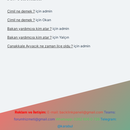
Cimil ne demek ?
için
admin
Cimil ne demek ?
için
Okan
Bakan yardımcısı kim atar ?
için
admin
Bakan yardımcısı kim atar ?
için
Yalçın
Çanakkale Ayvacık ne zaman ilçe oldu ?
için
admin
perabet yeni giriş
Reklam ve İletişim:
E-mail:
backlinkpaneli@gmail.com
Teams:
forumhizmeti@gmail.com
Whatsapp: 0262 606 0 726
Telegram:
@karabul