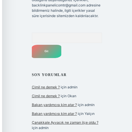
backlinkpanelicomtr@gmail.com
adresine
bildirmeniz halinde, ilgili içerikler yasal
süre içerisinde sitemizden kaldırılacaktır.
Arama
SON YORUMLAR
Cimil ne demek ?
için
admin
Cimil ne demek ?
için
Okan
Bakan yardımcısı kim atar ?
için
admin
Bakan yardımcısı kim atar ?
için
Yalçın
Çanakkale Ayvacık ne zaman ilçe oldu ?
için
admin