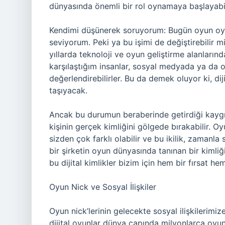
dünyasında önemli bir rol oynamaya başlayabilir
Kendimi düşünerek soruyorum: Bugün oyun oyna
seviyorum. Peki ya bu işimi de değiştirebilir m
yıllarda teknoloji ve oyun geliştirme alanlarınd
karşılaştığım insanlar, sosyal medyada ya da o
değerlendirebilirler. Bu da demek oluyor ki, dijit
taşıyacak.
Ancak bu durumun beraberinde getirdiği kaygıla
kişinin gerçek kimliğini gölgede bırakabilir. 
sizden çok farklı olabilir ve bu ikilik, zamanla
bir şirketin oyun dünyasında tanınan bir kimliği o
bu dijital kimlikler bizim için hem bir fırsat hem
Oyun Nick ve Sosyal İlişkiler
Oyun nick’lerinin gelecekte sosyal ilişkilerimi
dijital oyunlar dünya çapında milyonlarca oyun