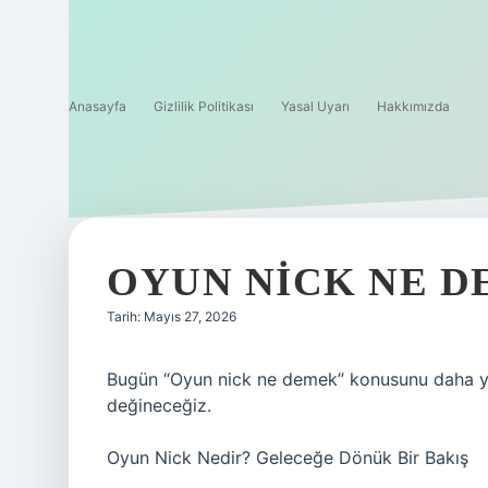
Anasayfa
Gizlilik Politikası
Yasal Uyarı
Hakkımızda
OYUN NICK NE D
Tarih: Mayıs 27, 2026
Bugün “Oyun nick ne demek” konusunu daha ya
değineceğiz.
Oyun Nick Nedir? Geleceğe Dönük Bir Bakış