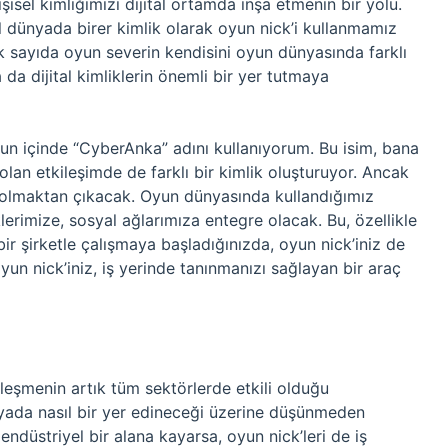
isel kimliğimizi dijital ortamda inşa etmenin bir yolu.
ital dünyada birer kimlik olarak oyun nick’i kullanmamız
 sayıda oyun severin kendisini oyun dünyasında farklı
da dijital kimliklerin önemli bir yer tutmaya
oyun içinde “CyberAnka” adını kullanıyorum. Bu isim, bana
 olan etkileşimde de farklı bir kimlik oluşturuyor. Ancak
ği olmaktan çıkacak. Oyun dünyasında kullandığımız
erimize, sosyal ağlarımıza entegre olacak. Bu, özellikle
ir şirketle çalışmaya başladığınızda, oyun nick’iniz de
 oyun nick’iniz, iş yerinde tanınmanızı sağlayan bir araç
talleşmenin artık tüm sektörlerde etkili olduğu
yada nasıl bir yer edineceği üzerine düşünmeden
ndüstriyel bir alana kayarsa, oyun nick’leri de iş