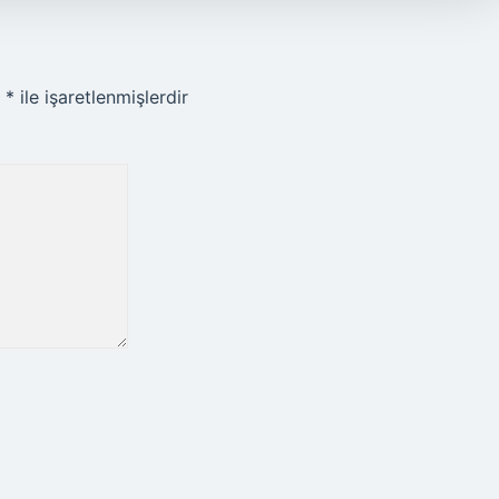
r
*
ile işaretlenmişlerdir