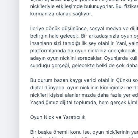
nick’leriyle etkileşimde bulunuyorlar. Bu, fizi
kurmanıza olanak sağlıyor.
İleriye dönük düşününce, sosyal medya ve dijit
belirgin hale gelecek. Bir arkadaşınızla oyun o
insanların sizi tanıdığı ilk şey olabilir. Yani,
platformlarında da oyun nick’iniz öne çıkacak. 
adayın oyun nick’ini soracaklar. Oyunlarda kulla
sunduğu gerçeği, gelecekte belki de çok daha
Bu durum bazen kaygı verici olabilir. Çünkü s
dijital dünyada, oyun nick’inin kimliğimizi ne 
nick’leri kişisel alanlarımızda daha fazla yer edi
Yaşadığımız dijital toplumda, hem gerçek kiml
Oyun Nick ve Yaratıcılık
Bir başka önemli konu ise, oyun nick’lerinin ya