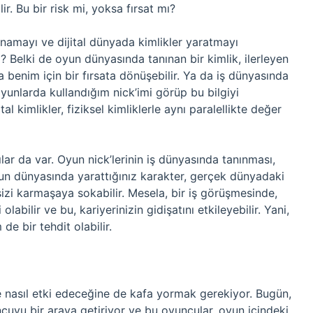
. Bu bir risk mi, yoksa fırsat mı?
mayı ve dijital dünyada kimlikler yaratmayı
i? Belki de oyun dünyasında tanınan bir kimlik, ilerleyen
a benim için bir fırsata dönüşebilir. Ya da iş dünyasında
yunlarda kullandığım nick’imi görüp bu bilgiyi
al kimlikler, fiziksel kimliklerle aynı paralellikte değer
r da var. Oyun nick’lerinin iş dünyasında tanınması,
Oyun dünyasında yarattığınız karakter, gerçek dünyadaki
 sizi karmaşaya sokabilir. Mesela, bir iş görüşmesinde,
labilir ve bu, kariyerinizin gidişatını etkileyebilir. Yani,
 de bir tehdit olabilir.
ze nasıl etki edeceğine de kafa yormak gerekiyor. Bugün,
cuyu bir araya getiriyor ve bu oyuncular, oyun içindeki