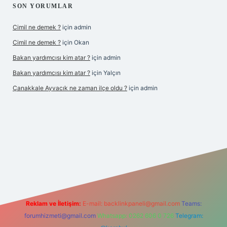
SON YORUMLAR
Cimil ne demek ?
için
admin
Cimil ne demek ?
için
Okan
Bakan yardımcısı kim atar ?
için
admin
Bakan yardımcısı kim atar ?
için
Yalçın
Çanakkale Ayvacık ne zaman ilçe oldu ?
için
admin
operabet yeni giriş
Reklam ve İletişim:
E-mail:
backlinkpaneli@gmail.com
Teams:
forumhizmeti@gmail.com
Whatsapp: 0262 606 0 726
Telegram: