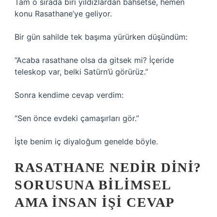
Tam o sırada biri yıldızlardan bahsetse, hemen
konu Rasathane’ye geliyor.
Bir gün sahilde tek başıma yürürken düşündüm:
“Acaba rasathane olsa da gitsek mi? İçeride
teleskop var, belki Satürn’ü görürüz.”
Sonra kendime cevap verdim:
“Sen önce evdeki çamaşırları gör.”
İşte benim iç diyaloğum genelde böyle.
RASATHANE NEDIR DINI?
SORUSUNA BILIMSEL
AMA INSAN IŞI CEVAP