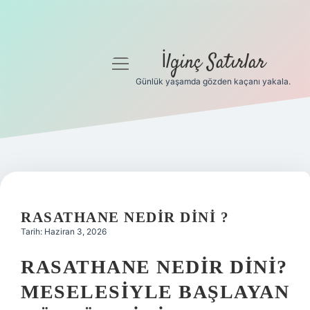
İlginç Satırlar
menüyü
aç
Günlük yaşamda gözden kaçanı yakala.
Anasayfa
Gizlilik Politikası
Yasal Uyarı
Hakkımızda
RASATHANE NEDIR DINI ?
Tarih: Haziran 3, 2026
RASATHANE NEDIR DINI?
MESELESIYLE BAŞLAYAN