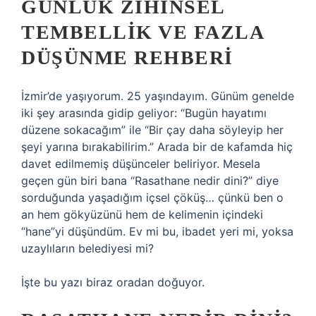
GÜNLÜK ZIHINSEL
TEMBELLIK VE FAZLA
DÜŞÜNME REHBERI
İzmir’de yaşıyorum. 25 yaşındayım. Günüm genelde
iki şey arasında gidip geliyor: “Bugün hayatımı
düzene sokacağım” ile “Bir çay daha söyleyip her
şeyi yarına bırakabilirim.” Arada bir de kafamda hiç
davet edilmemiş düşünceler beliriyor. Mesela
geçen gün biri bana “Rasathane nedir dini?” diye
sorduğunda yaşadığım içsel çöküş… çünkü ben o
an hem gökyüzünü hem de kelimenin içindeki
“hane”yi düşündüm. Ev mi bu, ibadet yeri mi, yoksa
uzaylıların belediyesi mi?
İşte bu yazı biraz oradan doğuyor.