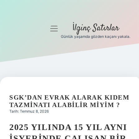
İlginç Satırlar
menüyü
aç
Günlük yaşamda gözden kaçanı yakala.
Anasayfa
Gizlilik Politikası
Yasal Uyarı
Hakkımızda
SGK’DAN EVRAK ALARAK KIDEM
TAZMINATI ALABILIR MIYIM ?
Tarih: Temmuz 8, 2026
2025 YILINDA 15 YIL AYNI
IŞYERINDE ÇALIŞAN BIR