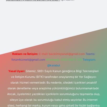
perabet yeni giriş
Reklam ve İletişim:
E-mail:
backlinkpaneli@gmail.com
Teams:
forumhizmeti@gmail.com
Whatsapp: 0262 606 0 726
Telegram:
@karabul
Yasal Uyarı:
Sitemiz, 5651 Sayılı Kanun gereğince Bilgi Teknolojileri
ve İletişim Kurumu (BTK) tarafından onaylanmış bir Yer Sağlayıcı
olarak hizmet vermektedir. Bu nedenle, sitedeki içerikleri proaktif
olarak denetleme veya araştırma yükümlülüğümüz bulunmamaktadır.
Ancak, üyelerimiz yazdıkları içeriklerin sorumluluğunu taşımakta olup,
siteye üye olarak bu sorumluluğu kabul etmiş sayılırlar. Bu internet
sitesi, herhangi bir marka, kurum veya şahıs şirketi ile hiçbir bağlantısı