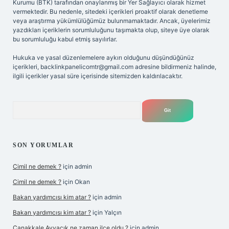
Kurumu (BTK) tarafından onaylanmış bir Yer Sağlayıcı olarak hizmet
vermektedir. Bu nedenle, sitedeki içerikleri proaktif olarak denetleme
veya araştırma yükümlülüğümüz bulunmamaktadır. Ancak, üyelerimiz
yazdıkları içeriklerin sorumluluğunu taşımakta olup, siteye üye olarak
bu sorumluluğu kabul etmiş sayılırlar.
Hukuka ve yasal düzenlemelere aykırı olduğunu düşündüğünüz
içerikleri,
backlinkpanelicomtr@gmail.com
adresine bildirmeniz halinde,
ilgili içerikler yasal süre içerisinde sitemizden kaldırılacaktır.
Arama
SON YORUMLAR
Cimil ne demek ?
için
admin
Cimil ne demek ?
için
Okan
Bakan yardımcısı kim atar ?
için
admin
Bakan yardımcısı kim atar ?
için
Yalçın
Çanakkale Ayvacık ne zaman ilçe oldu ?
için
admin