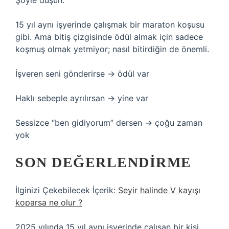
Şöyle düşün:
15 yıl aynı işyerinde çalışmak bir maraton koşusu
gibi. Ama bitiş çizgisinde ödül almak için sadece
koşmuş olmak yetmiyor; nasıl bitirdiğin de önemli.
İşveren seni gönderirse → ödül var
Haklı sebeple ayrılırsan → yine var
Sessizce “ben gidiyorum” dersen → çoğu zaman
yok
SON DEĞERLENDIRME
İlginizi Çekebilecek İçerik:
Seyir halinde V kayışı
koparsa ne olur ?
2025 yılında 15 yıl aynı işyerinde çalışan bir kişi