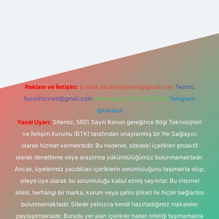
et yeni giriş
Reklam ve İletişim:
E-mail:
backlinkpaneli@gmail.com
Teams:
forumhizmeti@gmail.com
Whatsapp: 0262 606 0 726
Telegram:
@karabul
Yasal Uyarı:
Sitemiz, 5651 Sayılı Kanun gereğince Bilgi Teknolojileri
ve İletişim Kurumu (BTK) tarafından onaylanmış bir Yer Sağlayıcı
olarak hizmet vermektedir. Bu nedenle, sitedeki içerikleri proaktif
olarak denetleme veya araştırma yükümlülüğümüz bulunmamaktadır.
Ancak, üyelerimiz yazdıkları içeriklerin sorumluluğunu taşımakta olup,
siteye üye olarak bu sorumluluğu kabul etmiş sayılırlar. Bu internet
sitesi, herhangi bir marka, kurum veya şahıs şirketi ile hiçbir bağlantısı
bulunmamaktadır. Sitede yalnızca kendi hazırladığımız makaleler
paylaşılmaktadır. Burada yer alan içerikler haber niteliği taşımamakta