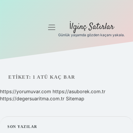
İlginç Satırlar
menüyü
aç
Günlük yaşamda gözden kaçanı yakala.
Anasayfa
Gizlilik Politikası
Yasal Uyarı
ETIKET:
1 ATÜ KAÇ BAR
Hakkımızda
https://yorumuvar.com
https://asuborek.com.tr
https://degersuaritma.com.tr
Sitemap
SIDEBAR
SON YAZILAR