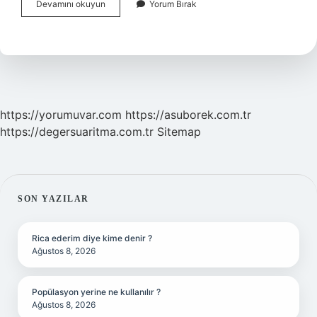
Kalçadan
Devamını okuyun
Yorum Bırak
bacağa
vuran
ağrı
neyin
belirtisidir
?
https://yorumuvar.com
https://asuborek.com.tr
https://degersuaritma.com.tr
Sitemap
SIDEBAR
SON YAZILAR
Rica ederim diye kime denir ?
Ağustos 8, 2026
Popülasyon yerine ne kullanılır ?
Ağustos 8, 2026