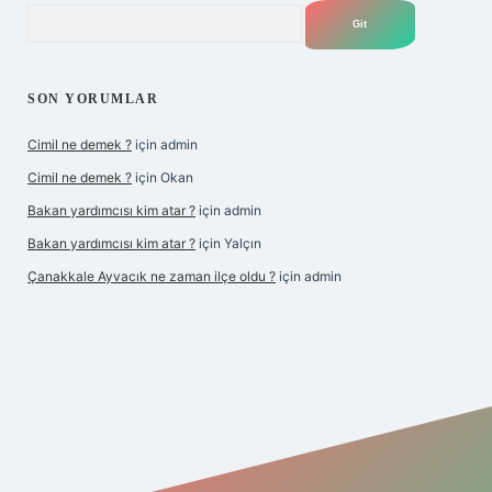
Arama
SON YORUMLAR
Cimil ne demek ?
için
admin
Cimil ne demek ?
için
Okan
Bakan yardımcısı kim atar ?
için
admin
Bakan yardımcısı kim atar ?
için
Yalçın
Çanakkale Ayvacık ne zaman ilçe oldu ?
için
admin
yeni giriş