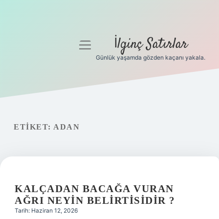
İlginç Satırlar
menüyü
aç
Günlük yaşamda gözden kaçanı yakala.
Anasayfa
Gizlilik Politikası
Yasal Uyarı
ETIKET:
ADAN
Hakkımızda
KALÇADAN BACAĞA VURAN
AĞRI NEYIN BELIRTISIDIR ?
Tarih: Haziran 12, 2026