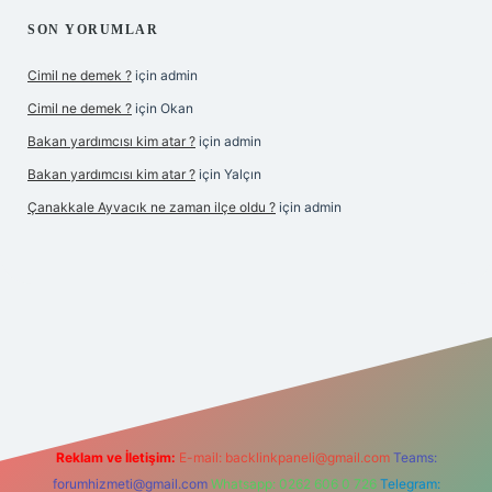
SON YORUMLAR
Cimil ne demek ?
için
admin
Cimil ne demek ?
için
Okan
Bakan yardımcısı kim atar ?
için
admin
Bakan yardımcısı kim atar ?
için
Yalçın
Çanakkale Ayvacık ne zaman ilçe oldu ?
için
admin
iş
Reklam ve İletişim:
E-mail:
backlinkpaneli@gmail.com
Teams:
forumhizmeti@gmail.com
Whatsapp: 0262 606 0 726
Telegram: