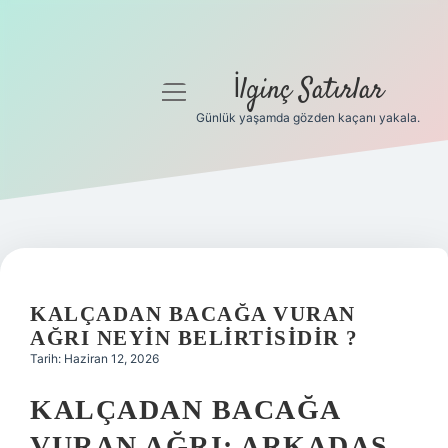
İlginç Satırlar
menüyü
aç
Günlük yaşamda gözden kaçanı yakala.
Anasayfa
Gizlilik Politikası
Yasal Uyarı
Hakkımızda
KALÇADAN BACAĞA VURAN
AĞRI NEYIN BELIRTISIDIR ?
Tarih: Haziran 12, 2026
KALÇADAN BACAĞA
VURAN AĞRI: ARKADAŞ