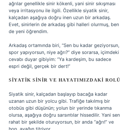
ağrılar genellikle sinir kökenli, yani sinir sıkışması
veya irritasyonu ile ilgili. Özellikle siyatik sinir,
kalçadan aşağıya doğru inen uzun bir arkadaş.
Evet, sinirlerin de arkadaş gibi halleri olurmuş, ben
de yeni öğrendim.
Arkadaş ortamında biri, “Sen bu kadar geziyorsun,
spor yapıyorsun, niye ağrı?” diye sorarsa, içimdeki
cevabı duyar gibiyim: “Ya kardeşim, bu sadece
espri değil, gerçek bir dert!”
SIYATIK SINIR VE HAYATIMIZDAKI ROLÜ
Siyatik sinir, kalçadan başlayıp bacağa kadar
uzanan uzun bir yolcu gibi. Trafiğe takılmış bir
otobüs gibi düşünün; yolun bir yerinde tıkanma
olursa, aşağıya doğru sarsıntılar hissedilir. Yani sen
rahat bir şekilde oturuyorsun, bir anda “ağrı!” ve
hop, ayağın titriyor.