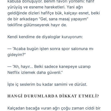
kabusa dönüşüyor. Benim favori yöntemi: hafif
yürüyüş ve esneme hareketleri. Yani ağrı
geldiğinde dizleri hafifçe bük, kalçayı esnet, belki
de bir arkadaşın “Gel, sana masaj yapayım”
teklifine gülümseyerek hayır de.
Kendi kendime de diyaloglar kuruyorum:
— “Acaba bugün işten sonra spor salonuna mı
gideyim?”
— “Ah, hayır… Belki sadece kanepeye uzanıp
Netflix izlemek daha güvenli.”
İşte iç seslerim bu kadar samimi ve dürüst.
HANGI DURUMLARDA DIKKAT ETMELI?
Kalçadan bacağa vuran ağrı çoğu zaman ciddi bir