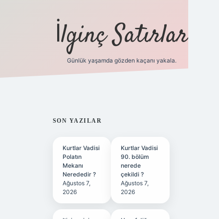
İlginç Satırlar
Günlük yaşamda gözden kaçanı yakala.
grandoperabet yeni gir
SIDEBAR
SON YAZILAR
Kurtlar Vadisi
Kurtlar Vadisi
Polatın
90. bölüm
Mekanı
nerede
Nerededir ?
çekildi ?
Ağustos 7,
Ağustos 7,
2026
2026