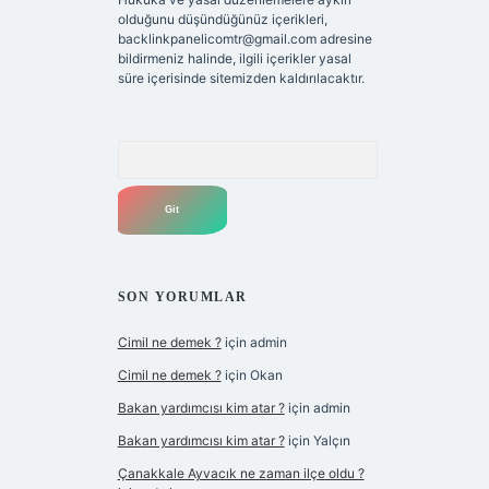
olduğunu düşündüğünüz içerikleri,
backlinkpanelicomtr@gmail.com
adresine
bildirmeniz halinde, ilgili içerikler yasal
süre içerisinde sitemizden kaldırılacaktır.
Arama
SON YORUMLAR
Cimil ne demek ?
için
admin
Cimil ne demek ?
için
Okan
Bakan yardımcısı kim atar ?
için
admin
Bakan yardımcısı kim atar ?
için
Yalçın
Çanakkale Ayvacık ne zaman ilçe oldu ?