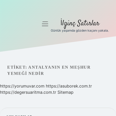
İlginç Satırlar
menüyü
aç
Günlük yaşamda gözden kaçanı yakala.
Anasayfa
Gizlilik Politikası
Yasal Uyarı
ETIKET:
ANTALYANIN EN MEŞHUR
YEMEĞI NEDIR
Hakkımızda
https://yorumuvar.com
https://asuborek.com.tr
https://degersuaritma.com.tr
Sitemap