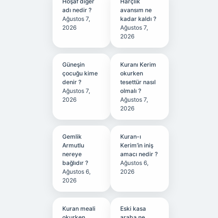
Hoşaf diğer
Harçlık
adı nedir ?
avansım ne
Ağustos 7,
kadar kaldı ?
2026
Ağustos 7,
2026
Güneşin
Kuranı Kerim
çocuğu kime
okurken
denir ?
tesettür nasıl
Ağustos 7,
olmalı ?
2026
Ağustos 7,
2026
Gemlik
Kuran-ı
Armutlu
Kerim’in iniş
nereye
amacı nedir ?
bağlıdır ?
Ağustos 6,
Ağustos 6,
2026
2026
Kuran meali
Eski kasa
okurken
araba ne