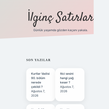
İlginç Satırlar
Günlük yaşamda gözden kaçanı yakala.
grandoperabet yeni gir
SIDEBAR
SON YAZILAR
Kurtlar Vadisi
Itici sesini
90. bölüm
hangi yağ
nerede
keser ?
çekildi ?
Ağustos 7,
Ağustos 7,
2026
2026