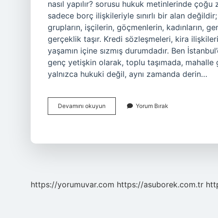
nasıl yapılır? sorusu hukuk metinlerinde çoğu 
sadece borç ilişkileriyle sınırlı bir alan değild
grupların, işçilerin, göçmenlerin, kadınların, 
gerçeklik taşır. Kredi sözleşmeleri, kira ilişkil
yaşamın içine sızmış durumdadır. Ben İstanbul’
genç yetişkin olarak, toplu taşımada, mahall
yalnızca hukuki değil, aynı zamanda derin…
Kefile
Devamını okuyun
Yorum Bırak
rücu
nasıl
yapılır
?
https://yorumuvar.com
https://asuborek.com.tr
htt