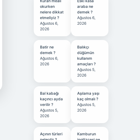
Kuran meali
Eski kasa
okurken
araba ne
nelere dikkat
demek ?
etmeliyiz ?
Ağustos 6,
Ağustos 6,
2026
2026
Batir ne
Balıkçı
demek ?
düğümün
Ağustos 6,
kullanım
2026
amaçları ?
Ağustos 5,
2026
Bal kabağı
Aşılama yaşı
kaçıncı ayda
kaç olmalı ?
verilir ?
Ağustos 5,
Ağustos 5,
2026
2026
Açının türleri
Kamburun
nelerdir ?
ingilizcesi ne