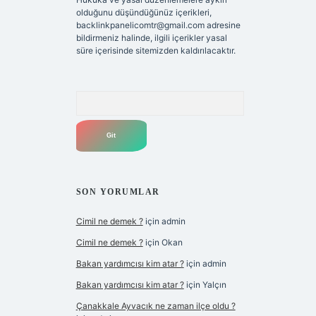
olduğunu düşündüğünüz içerikleri,
backlinkpanelicomtr@gmail.com
adresine
bildirmeniz halinde, ilgili içerikler yasal
süre içerisinde sitemizden kaldırılacaktır.
Arama
SON YORUMLAR
Cimil ne demek ?
için
admin
Cimil ne demek ?
için
Okan
Bakan yardımcısı kim atar ?
için
admin
Bakan yardımcısı kim atar ?
için
Yalçın
Çanakkale Ayvacık ne zaman ilçe oldu ?