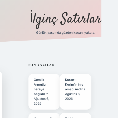
İlginç Satırlar
Günlük yaşamda gözden kaçanı yakala.
grandoperabe
SIDEBAR
SON YAZILAR
Gemlik
Kuran-ı
Armutlu
Kerim’in iniş
nereye
amacı nedir ?
bağlıdır ?
Ağustos 6,
Ağustos 6,
2026
2026