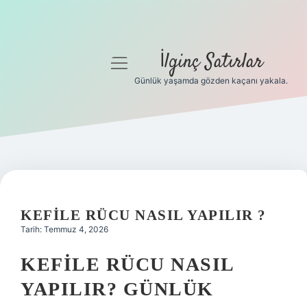
İlginç Satırlar
menüyü
aç
Günlük yaşamda gözden kaçanı yakala.
Anasayfa
Gizlilik Politikası
Yasal Uyarı
Hakkımızda
KEFILE RÜCU NASIL YAPILIR ?
Tarih: Temmuz 4, 2026
KEFILE RÜCU NASIL
YAPILIR? GÜNLÜK