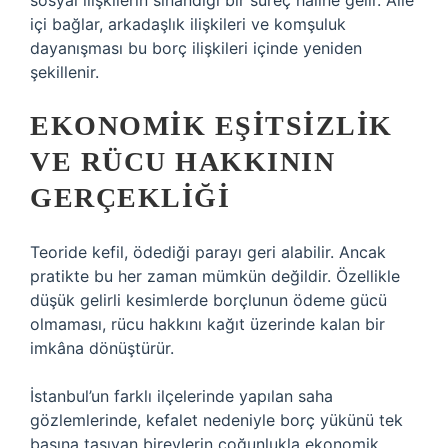
sosyal ilişkilerin sınandığı bir süreç haline gelir. Aile
içi bağlar, arkadaşlık ilişkileri ve komşuluk
dayanışması bu borç ilişkileri içinde yeniden
şekillenir.
EKONOMIK EŞITSIZLIK
VE RÜCU HAKKININ
GERÇEKLIĞI
Teoride kefil, ödediği parayı geri alabilir. Ancak
pratikte bu her zaman mümkün değildir. Özellikle
düşük gelirli kesimlerde borçlunun ödeme gücü
olmaması, rücu hakkını kağıt üzerinde kalan bir
imkâna dönüştürür.
İstanbul’un farklı ilçelerinde yapılan saha
gözlemlerinde, kefalet nedeniyle borç yükünü tek
başına taşıyan bireylerin çoğunlukla ekonomik