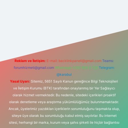
doperabet yeni giriş
Reklam ve İletişim:
E-mail:
backlinkpaneli@gmail.com
Teams:
forumhizmeti@gmail.com
Whatsapp: 0262 606 0 726
Telegram:
@karabul
Yasal Uyarı:
Sitemiz, 5651 Sayılı Kanun gereğince Bilgi Teknolojileri
ve İletişim Kurumu (BTK) tarafından onaylanmış bir Yer Sağlayıcı
olarak hizmet vermektedir. Bu nedenle, sitedeki içerikleri proaktif
olarak denetleme veya araştırma yükümlülüğümüz bulunmamaktadır.
Ancak, üyelerimiz yazdıkları içeriklerin sorumluluğunu taşımakta olup,
siteye üye olarak bu sorumluluğu kabul etmiş sayılırlar. Bu internet
sitesi, herhangi bir marka, kurum veya şahıs şirketi ile hiçbir bağlantısı