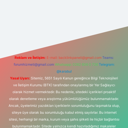
t yeni giriş
Reklam ve İletişim:
E-mail:
backlinkpaneli@gmail.com
Teams:
forumhizmeti@gmail.com
Whatsapp: 0262 606 0 726
Telegram:
@karabul
Yasal Uyarı:
Sitemiz, 5651 Sayılı Kanun gereğince Bilgi Teknolojileri
ve İletişim Kurumu (BTK) tarafından onaylanmış bir Yer Sağlayıcı
olarak hizmet vermektedir. Bu nedenle, sitedeki içerikleri proaktif
olarak denetleme veya araştırma yükümlülüğümüz bulunmamaktadır.
Ancak, üyelerimiz yazdıkları içeriklerin sorumluluğunu taşımakta olup,
siteye üye olarak bu sorumluluğu kabul etmiş sayılırlar. Bu internet
sitesi, herhangi bir marka, kurum veya şahıs şirketi ile hiçbir bağlantısı
bulunmamaktadır. Sitede yalnızca kendi hazırladığımız makaleler