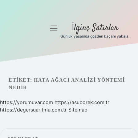
İlginç Satırlar
menüyü
aç
Günlük yaşamda gözden kaçanı yakala.
Anasayfa
Gizlilik Politikası
Yasal Uyarı
ETIKET:
HATA AĞACI ANALIZI YÖNTEMI
NEDIR
Hakkımızda
https://yorumuvar.com
https://asuborek.com.tr
https://degersuaritma.com.tr
Sitemap