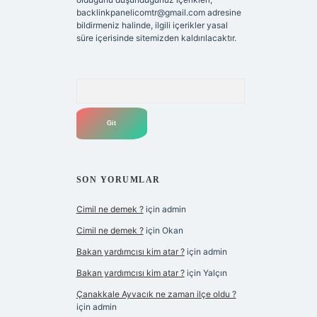
backlinkpanelicomtr@gmail.com
adresine
bildirmeniz halinde, ilgili içerikler yasal
süre içerisinde sitemizden kaldırılacaktır.
Arama
SON YORUMLAR
Cimil ne demek ?
için
admin
Cimil ne demek ?
için
Okan
Bakan yardımcısı kim atar ?
için
admin
Bakan yardımcısı kim atar ?
için
Yalçın
Çanakkale Ayvacık ne zaman ilçe oldu ?
için
admin