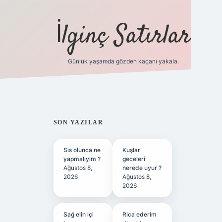
İlginç Satırlar
Günlük yaşamda gözden kaçanı yakala.
grandoperabet yeni gir
SIDEBAR
SON YAZILAR
Sis olunca ne
Kuşlar
yapmalıyım ?
geceleri
Ağustos 8,
nerede uyur ?
2026
Ağustos 8,
2026
Sağ elin içi
Rica ederim