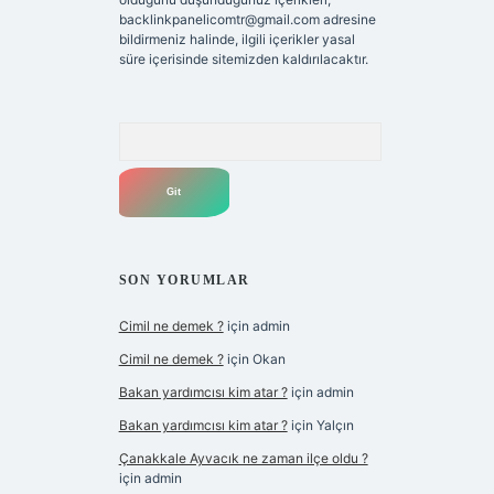
backlinkpanelicomtr@gmail.com
adresine
bildirmeniz halinde, ilgili içerikler yasal
süre içerisinde sitemizden kaldırılacaktır.
Arama
SON YORUMLAR
Cimil ne demek ?
için
admin
Cimil ne demek ?
için
Okan
Bakan yardımcısı kim atar ?
için
admin
Bakan yardımcısı kim atar ?
için
Yalçın
Çanakkale Ayvacık ne zaman ilçe oldu ?
için
admin