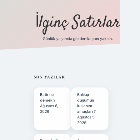
İlginç Satırlar
Günlük yaşamda gözden kaçanı yakala.
grandoperabet yen
SIDEBAR
SON YAZILAR
Batir ne
Balıkçı
demek ?
düğümün
Ağustos 6,
kullanım
2026
amaçları ?
Ağustos 5,
2026