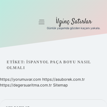
İlginç Satırlar
menüyü
aç
Günlük yaşamda gözden kaçanı yakala.
Anasayfa
Gizlilik Politikası
Yasal Uyarı
ETIKET:
İSPANYOL PAÇA BOYU NASIL
OLMALI
Hakkımızda
https://yorumuvar.com
https://asuborek.com.tr
https://degersuaritma.com.tr
Sitemap