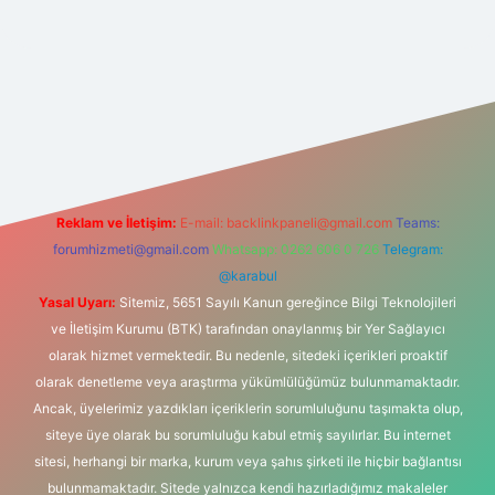
t yeni giriş
Reklam ve İletişim:
E-mail:
backlinkpaneli@gmail.com
Teams:
forumhizmeti@gmail.com
Whatsapp: 0262 606 0 726
Telegram:
@karabul
Yasal Uyarı:
Sitemiz, 5651 Sayılı Kanun gereğince Bilgi Teknolojileri
ve İletişim Kurumu (BTK) tarafından onaylanmış bir Yer Sağlayıcı
olarak hizmet vermektedir. Bu nedenle, sitedeki içerikleri proaktif
olarak denetleme veya araştırma yükümlülüğümüz bulunmamaktadır.
Ancak, üyelerimiz yazdıkları içeriklerin sorumluluğunu taşımakta olup,
siteye üye olarak bu sorumluluğu kabul etmiş sayılırlar. Bu internet
sitesi, herhangi bir marka, kurum veya şahıs şirketi ile hiçbir bağlantısı
bulunmamaktadır. Sitede yalnızca kendi hazırladığımız makaleler