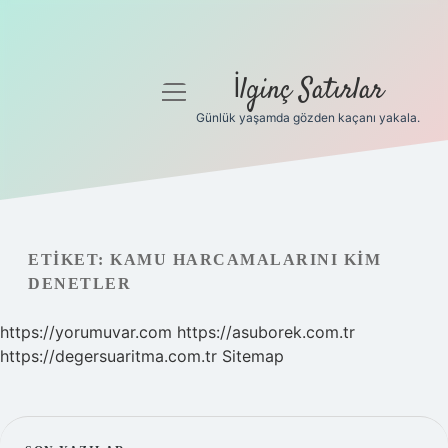
İlginç Satırlar
menüyü
aç
Günlük yaşamda gözden kaçanı yakala.
Anasayfa
Gizlilik Politikası
Yasal Uyarı
ETIKET:
KAMU HARCAMALARINI KIM
DENETLER
Hakkımızda
https://yorumuvar.com
https://asuborek.com.tr
https://degersuaritma.com.tr
Sitemap