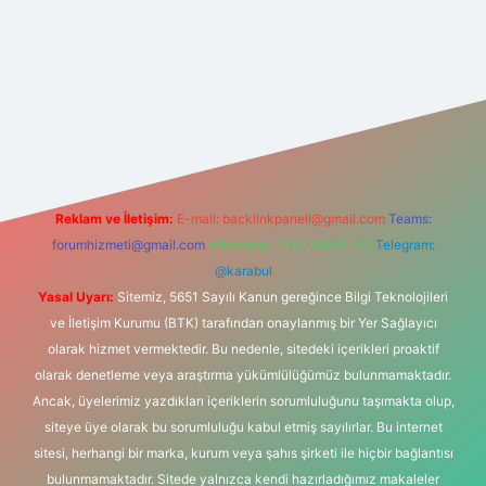
t yeni giriş
Reklam ve İletişim:
E-mail:
backlinkpaneli@gmail.com
Teams:
forumhizmeti@gmail.com
Whatsapp: 0262 606 0 726
Telegram:
@karabul
Yasal Uyarı:
Sitemiz, 5651 Sayılı Kanun gereğince Bilgi Teknolojileri
ve İletişim Kurumu (BTK) tarafından onaylanmış bir Yer Sağlayıcı
olarak hizmet vermektedir. Bu nedenle, sitedeki içerikleri proaktif
olarak denetleme veya araştırma yükümlülüğümüz bulunmamaktadır.
Ancak, üyelerimiz yazdıkları içeriklerin sorumluluğunu taşımakta olup,
siteye üye olarak bu sorumluluğu kabul etmiş sayılırlar. Bu internet
sitesi, herhangi bir marka, kurum veya şahıs şirketi ile hiçbir bağlantısı
bulunmamaktadır. Sitede yalnızca kendi hazırladığımız makaleler