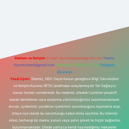
t yeni giriş
Reklam ve İletişim:
E-mail:
backlinkpaneli@gmail.com
Teams:
forumhizmeti@gmail.com
Whatsapp: 0262 606 0 726
Telegram:
@karabul
Yasal Uyarı:
Sitemiz, 5651 Sayılı Kanun gereğince Bilgi Teknolojileri
ve İletişim Kurumu (BTK) tarafından onaylanmış bir Yer Sağlayıcı
olarak hizmet vermektedir. Bu nedenle, sitedeki içerikleri proaktif
olarak denetleme veya araştırma yükümlülüğümüz bulunmamaktadır.
Ancak, üyelerimiz yazdıkları içeriklerin sorumluluğunu taşımakta olup,
siteye üye olarak bu sorumluluğu kabul etmiş sayılırlar. Bu internet
sitesi, herhangi bir marka, kurum veya şahıs şirketi ile hiçbir bağlantısı
bulunmamaktadır. Sitede yalnızca kendi hazırladığımız makaleler