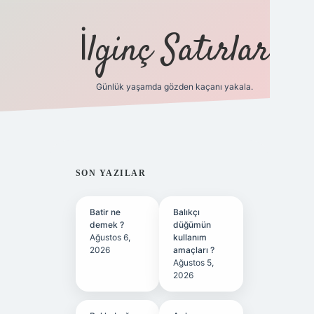
İlginç Satırlar
Günlük yaşamda gözden kaçanı yakala.
grandoperabet yeni gir
SIDEBAR
SON YAZILAR
Batir ne
Balıkçı
demek ?
düğümün
Ağustos 6,
kullanım
2026
amaçları ?
Ağustos 5,
2026