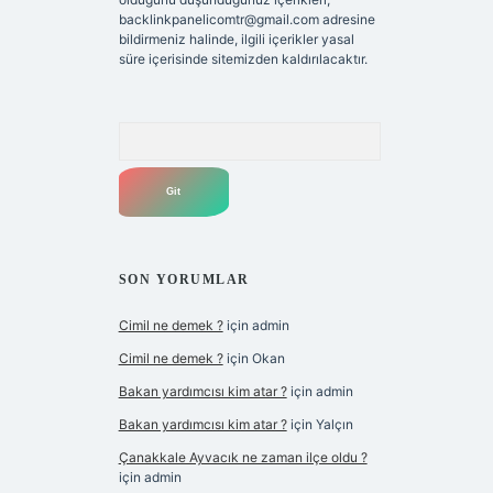
backlinkpanelicomtr@gmail.com
adresine
bildirmeniz halinde, ilgili içerikler yasal
süre içerisinde sitemizden kaldırılacaktır.
Arama
SON YORUMLAR
Cimil ne demek ?
için
admin
Cimil ne demek ?
için
Okan
Bakan yardımcısı kim atar ?
için
admin
Bakan yardımcısı kim atar ?
için
Yalçın
Çanakkale Ayvacık ne zaman ilçe oldu ?
için
admin