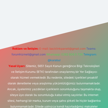
t yeni giriş
Reklam ve İletişim:
E-mail:
backlinkpaneli@gmail.com
Teams:
forumhizmeti@gmail.com
Whatsapp: 0262 606 0 726
Telegram:
@karabul
Yasal Uyarı:
Sitemiz, 5651 Sayılı Kanun gereğince Bilgi Teknolojileri
ve İletişim Kurumu (BTK) tarafından onaylanmış bir Yer Sağlayıcı
olarak hizmet vermektedir. Bu nedenle, sitedeki içerikleri proaktif
olarak denetleme veya araştırma yükümlülüğümüz bulunmamaktadır.
Ancak, üyelerimiz yazdıkları içeriklerin sorumluluğunu taşımakta olup,
siteye üye olarak bu sorumluluğu kabul etmiş sayılırlar. Bu internet
sitesi, herhangi bir marka, kurum veya şahıs şirketi ile hiçbir bağlantısı
bulunmamaktadır. Sitede yalnızca kendi hazırladığımız makaleler