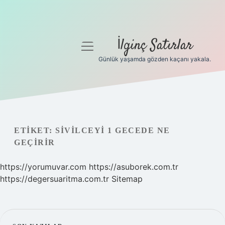
İlginç Satırlar
menüyü
aç
Günlük yaşamda gözden kaçanı yakala.
Anasayfa
Gizlilik Politikası
Yasal Uyarı
ETIKET:
SIVILCEYI 1 GECEDE NE
GEÇIRIR
Hakkımızda
https://yorumuvar.com
https://asuborek.com.tr
https://degersuaritma.com.tr
Sitemap