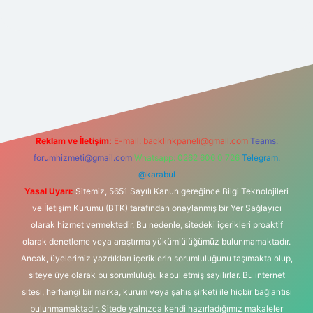
t yeni giriş
Reklam ve İletişim:
E-mail:
backlinkpaneli@gmail.com
Teams:
forumhizmeti@gmail.com
Whatsapp: 0262 606 0 726
Telegram:
@karabul
Yasal Uyarı:
Sitemiz, 5651 Sayılı Kanun gereğince Bilgi Teknolojileri
ve İletişim Kurumu (BTK) tarafından onaylanmış bir Yer Sağlayıcı
olarak hizmet vermektedir. Bu nedenle, sitedeki içerikleri proaktif
olarak denetleme veya araştırma yükümlülüğümüz bulunmamaktadır.
Ancak, üyelerimiz yazdıkları içeriklerin sorumluluğunu taşımakta olup,
siteye üye olarak bu sorumluluğu kabul etmiş sayılırlar. Bu internet
sitesi, herhangi bir marka, kurum veya şahıs şirketi ile hiçbir bağlantısı
bulunmamaktadır. Sitede yalnızca kendi hazırladığımız makaleler