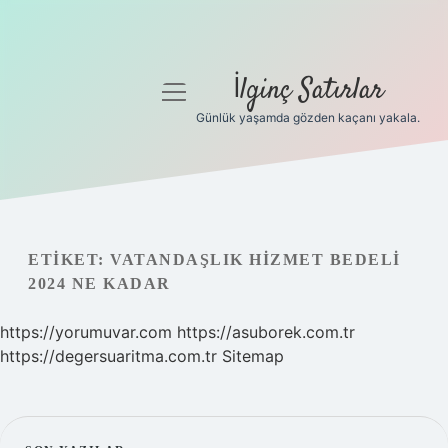
İlginç Satırlar
menüyü
aç
Günlük yaşamda gözden kaçanı yakala.
Anasayfa
Gizlilik Politikası
Yasal Uyarı
ETIKET:
VATANDAŞLIK HIZMET BEDELI
2024 NE KADAR
Hakkımızda
https://yorumuvar.com
https://asuborek.com.tr
https://degersuaritma.com.tr
Sitemap