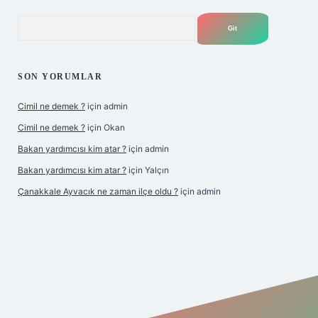
Arama
SON YORUMLAR
Cimil ne demek ?
için
admin
Cimil ne demek ?
için
Okan
Bakan yardımcısı kim atar ?
için
admin
Bakan yardımcısı kim atar ?
için
Yalçın
Çanakkale Ayvacık ne zaman ilçe oldu ?
için
admin
perabet yeni giriş