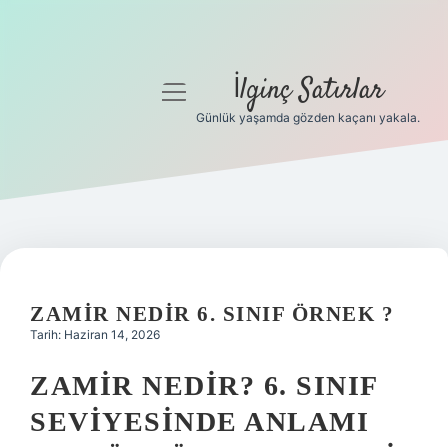
İlginç Satırlar
menüyü
aç
Günlük yaşamda gözden kaçanı yakala.
Anasayfa
Gizlilik Politikası
Yasal Uyarı
Hakkımızda
ZAMIR NEDIR 6. SINIF ÖRNEK ?
Tarih: Haziran 14, 2026
ZAMIR NEDIR? 6. SINIF
SEVIYESINDE ANLAMI