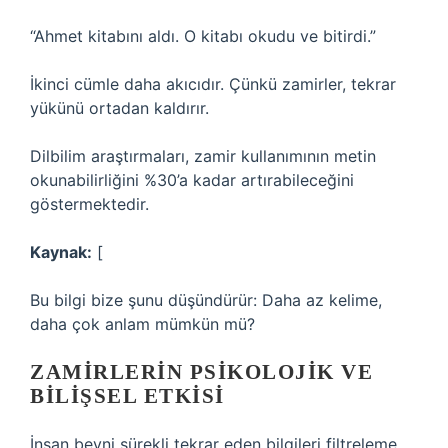
“Ahmet kitabını aldı. O kitabı okudu ve bitirdi.”
İkinci cümle daha akıcıdır. Çünkü zamirler, tekrar
yükünü ortadan kaldırır.
Dilbilim araştırmaları, zamir kullanımının metin
okunabilirliğini %30’a kadar artırabileceğini
göstermektedir.
Kaynak:
[
Bu bilgi bize şunu düşündürür: Daha az kelime,
daha çok anlam mümkün mü?
ZAMIRLERIN PSIKOLOJIK VE
BILIŞSEL ETKISI
İnsan beyni sürekli tekrar eden bilgileri filtreleme