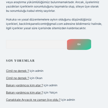
veya araştırma yükümlülüğümüz bulunmamaktadır. Ancak, üyelerimiz
yazdıkları içeriklerin sorumluluğunu taşımakta olup, siteye üye olarak
bu sorumluluğu kabul etmiş sayılırlar.
Hukuka ve yasal düzenlemelere aykırı olduğunu düşündüğünüz
içerikleri,
backlinkpanelicomtr@gmail.com
adresine bildirmeniz halinde,
ilgili içerikler yasal süre içerisinde sitemizden kaldırılacaktır.
Arama
SON YORUMLAR
Cimil ne demek ?
için
admin
Cimil ne demek ?
için
Okan
Bakan yardımcısı kim atar ?
için
admin
Bakan yardımcısı kim atar ?
için
Yalçın
Çanakkale Ayvacık ne zaman ilçe oldu ?
için
admin