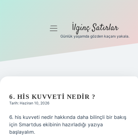
İlginç Satırlar
menüyü
aç
Günlük yaşamda gözden kaçanı yakala.
Anasayfa
Gizlilik Politikası
Yasal Uyarı
Hakkımızda
6. HIS KUVVETI NEDIR ?
Tarih: Haziran 10, 2026
6. his kuvveti nedir hakkında daha bilinçli bir bakış
için Smartdus ekibinin hazırladığı yazıya
başlayalım.