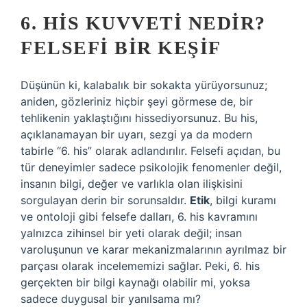
6. HIS KUVVETI NEDIR?
FELSEFI BIR KEŞIF
Düşünün ki, kalabalık bir sokakta yürüyorsunuz;
aniden, gözleriniz hiçbir şeyi görmese de, bir
tehlikenin yaklaştığını hissediyorsunuz. Bu his,
açıklanamayan bir uyarı, sezgi ya da modern
tabirle “6. his” olarak adlandırılır. Felsefi açıdan, bu
tür deneyimler sadece psikolojik fenomenler değil,
insanın bilgi, değer ve varlıkla olan ilişkisini
sorgulayan derin bir sorunsaldır.
Etik
,
bilgi kuramı
ve ontoloji gibi felsefe dalları, 6. his kavramını
yalnızca zihinsel bir yeti olarak değil; insan
varoluşunun ve karar mekanizmalarının ayrılmaz bir
parçası olarak incelememizi sağlar. Peki, 6. his
gerçekten bir bilgi kaynağı olabilir mi, yoksa
sadece duygusal bir yanılsama mı?