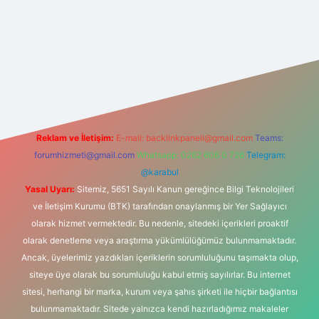
randoperabet yeni giriş
Reklam ve İletişim:
E-mail:
backlinkpaneli@gmail.com
Teams:
forumhizmeti@gmail.com
Whatsapp: 0262 606 0 726
Telegram:
@karabul
Yasal Uyarı:
Sitemiz, 5651 Sayılı Kanun gereğince Bilgi Teknolojileri
ve İletişim Kurumu (BTK) tarafından onaylanmış bir Yer Sağlayıcı
olarak hizmet vermektedir. Bu nedenle, sitedeki içerikleri proaktif
olarak denetleme veya araştırma yükümlülüğümüz bulunmamaktadır.
Ancak, üyelerimiz yazdıkları içeriklerin sorumluluğunu taşımakta olup,
siteye üye olarak bu sorumluluğu kabul etmiş sayılırlar. Bu internet
sitesi, herhangi bir marka, kurum veya şahıs şirketi ile hiçbir bağlantısı
bulunmamaktadır. Sitede yalnızca kendi hazırladığımız makaleler