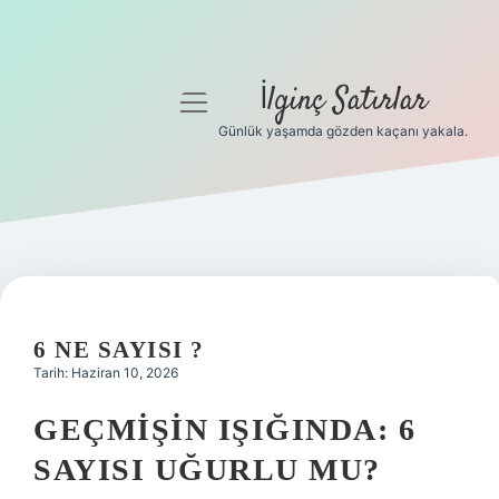
İlginç Satırlar
menüyü
aç
Günlük yaşamda gözden kaçanı yakala.
Anasayfa
Gizlilik Politikası
Yasal Uyarı
Hakkımızda
6 NE SAYISI ?
Tarih: Haziran 10, 2026
GEÇMIŞIN IŞIĞINDA: 6
SAYISI UĞURLU MU?