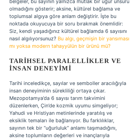
belgeler, bu sayının yalnızca mutlak bir uğur unsuru
olmadığını gösterir; aksine, kültürel bağlama ve
toplumsal algıya göre anlam değiştirir. İşte bu
noktada okuyucuya bir soru bırakmak önemlidir:
Siz, kendi yaşadığınız kültürel bağlamda 6 sayısını
nasıl algılıyorsunuz?
Bu algı, geçmişin bir yansıması
mı yoksa modern tahayyülün bir ürünü mü?
TARIHSEL PARALELLIKLER VE
İNSAN DENEYIMI
Tarihi inceledikçe, sayılar ve semboller aracılığıyla
insan deneyiminin sürekliliği ortaya çıkar.
Mezopotamya’da 6 sayısı tarım takvimini
düzenlerken, Çin’de kozmik uyumu simgeliyor;
Yahudi ve Hristiyan metinlerinde yaratılış ve
eksiklik temaları ile bağlanıyor. Bu farklılıklar,
sayının tek bir “uğurluluk” anlamı taşımadığını,
aksine toplumların değerleri ve inançlarıyla