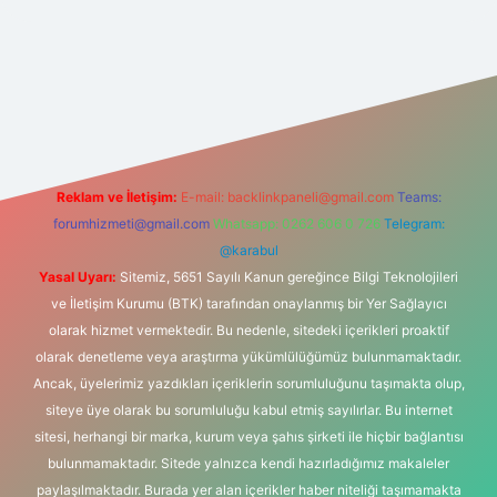
grandoperabet yeni giriş
Reklam ve İletişim:
E-mail:
backlinkpaneli@gmail.com
Teams:
forumhizmeti@gmail.com
Whatsapp: 0262 606 0 726
Telegram:
@karabul
Yasal Uyarı:
Sitemiz, 5651 Sayılı Kanun gereğince Bilgi Teknolojileri
ve İletişim Kurumu (BTK) tarafından onaylanmış bir Yer Sağlayıcı
olarak hizmet vermektedir. Bu nedenle, sitedeki içerikleri proaktif
olarak denetleme veya araştırma yükümlülüğümüz bulunmamaktadır.
Ancak, üyelerimiz yazdıkları içeriklerin sorumluluğunu taşımakta olup,
siteye üye olarak bu sorumluluğu kabul etmiş sayılırlar. Bu internet
sitesi, herhangi bir marka, kurum veya şahıs şirketi ile hiçbir bağlantısı
bulunmamaktadır. Sitede yalnızca kendi hazırladığımız makaleler
paylaşılmaktadır. Burada yer alan içerikler haber niteliği taşımamakta