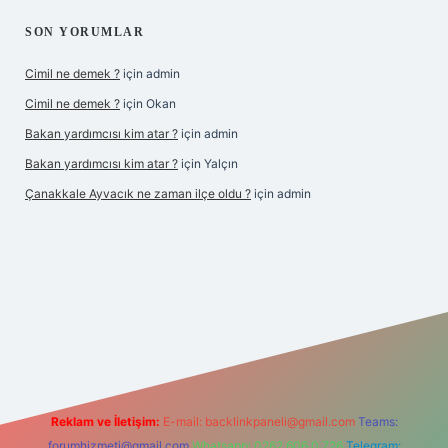
SON YORUMLAR
Cimil ne demek ?
için
admin
Cimil ne demek ?
için
Okan
Bakan yardımcısı kim atar ?
için
admin
Bakan yardımcısı kim atar ?
için
Yalçın
Çanakkale Ayvacık ne zaman ilçe oldu ?
için
admin
operabet yeni giriş
Reklam ve İletişim:
E-mail:
backlinkpaneli@gmail.com
Teams:
forumhizmeti@gmail.com
Whatsapp: 0262 606 0 726
Telegram: