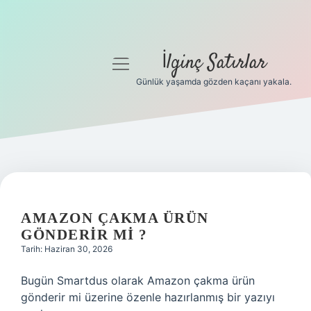
İlginç Satırlar
menüyü
aç
Günlük yaşamda gözden kaçanı yakala.
Anasayfa
Gizlilik Politikası
Yasal Uyarı
Hakkımızda
AMAZON ÇAKMA ÜRÜN
GÖNDERIR MI ?
Tarih: Haziran 30, 2026
Bugün Smartdus olarak Amazon çakma ürün
gönderir mi üzerine özenle hazırlanmış bir yazıyı