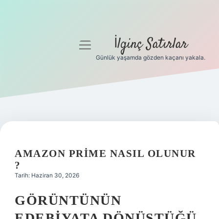
İlginç Satırlar
menüyü
aç
Günlük yaşamda gözden kaçanı yakala.
Anasayfa
Gizlilik Politikası
Yasal Uyarı
Hakkımızda
AMAZON PRIME NASIL OLUNUR
?
Tarih: Haziran 30, 2026
GÖRÜNTÜNÜN
EDEBIYATA DÖNÜŞTÜĞÜ