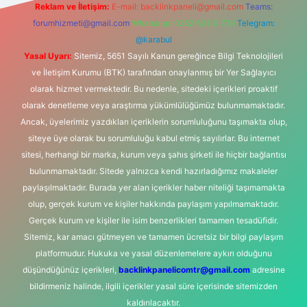
Reklam ve İletişim:
E-mail:
backlinkpaneli@gmail.com
Teams:
forumhizmeti@gmail.com
Whatsapp: 0262 606 0 726
Telegram:
@karabul
Yasal Uyarı:
Sitemiz, 5651 Sayılı Kanun gereğince Bilgi Teknolojileri
ve İletişim Kurumu (BTK) tarafından onaylanmış bir Yer Sağlayıcı
olarak hizmet vermektedir. Bu nedenle, sitedeki içerikleri proaktif
olarak denetleme veya araştırma yükümlülüğümüz bulunmamaktadır.
Ancak, üyelerimiz yazdıkları içeriklerin sorumluluğunu taşımakta olup,
siteye üye olarak bu sorumluluğu kabul etmiş sayılırlar. Bu internet
sitesi, herhangi bir marka, kurum veya şahıs şirketi ile hiçbir bağlantısı
bulunmamaktadır. Sitede yalnızca kendi hazırladığımız makaleler
paylaşılmaktadır. Burada yer alan içerikler haber niteliği taşımamakta
olup, gerçek kurum ve kişiler hakkında paylaşım yapılmamaktadır.
Gerçek kurum ve kişiler ile isim benzerlikleri tamamen tesadüfidir.
Sitemiz, kar amacı gütmeyen ve tamamen ücretsiz bir bilgi paylaşım
platformudur. Hukuka ve yasal düzenlemelere aykırı olduğunu
düşündüğünüz içerikleri,
backlinkpanelicomtr@gmail.com
adresine
bildirmeniz halinde, ilgili içerikler yasal süre içerisinde sitemizden
kaldırılacaktır.