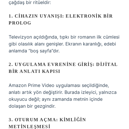
çağdaş bir ritüeldir:
1. CIHAZIN UYANIŞI: ELEKTRONIK BIR
PROLOG
Televizyon açıldığında, tıpkı bir romanın ilk cümlesi
gibi olasılık alanı genişler. Ekranın karanlığı, edebi
anlamda “boş sayfa”dır.
2. UYGULAMA EVRENINE GIRIŞ: DIJITAL
BIR ANLATI KAPISI
Amazon Prime Video uygulaması seçildiğinde,
anlatı artık yön değiştirir. Burada izleyici, yalnızca
okuyucu değil; aynı zamanda metnin içinde
dolaşan bir gezgindir.
3. OTURUM AÇMA: KIMLIĞIN
METINLEŞMESI