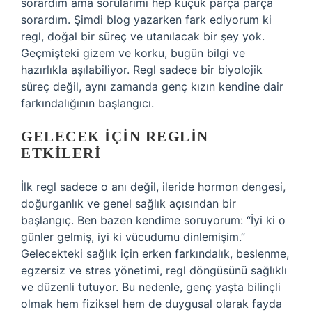
sorardım ama sorularımı hep küçük parça parça
sorardım. Şimdi blog yazarken fark ediyorum ki
regl, doğal bir süreç ve utanılacak bir şey yok.
Geçmişteki gizem ve korku, bugün bilgi ve
hazırlıkla aşılabiliyor. Regl sadece bir biyolojik
süreç değil, aynı zamanda genç kızın kendine dair
farkındalığının başlangıcı.
GELECEK İÇIN REGLIN
ETKILERI
İlk regl sadece o anı değil, ileride hormon dengesi,
doğurganlık ve genel sağlık açısından bir
başlangıç. Ben bazen kendime soruyorum: “İyi ki o
günler gelmiş, iyi ki vücudumu dinlemişim.”
Gelecekteki sağlık için erken farkındalık, beslenme,
egzersiz ve stres yönetimi, regl döngüsünü sağlıklı
ve düzenli tutuyor. Bu nedenle, genç yaşta bilinçli
olmak hem fiziksel hem de duygusal olarak fayda