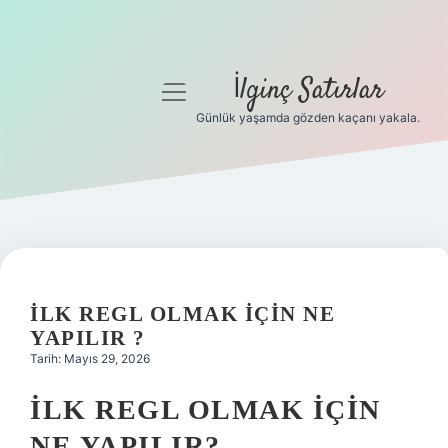
İlginç Satırlar
menüyü
aç
Günlük yaşamda gözden kaçanı yakala.
Anasayfa
Gizlilik Politikası
Yasal Uyarı
Hakkımızda
İLK REGL OLMAK IÇIN NE
YAPILIR ?
Tarih: Mayıs 29, 2026
İLK REGL OLMAK İÇIN
NE YAPILIR?