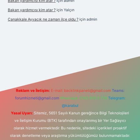
Bakan yardımcısı kim atar ?
için
admin
Bakan yardımcısı kim atar ?
için
Yalçın
Çanakkale Ayvacık ne zaman ilçe oldu ?
için
admin
iş
Reklam ve İletişim:
E-mail:
backlinkpaneli@gmail.com
Teams:
forumhizmeti@gmail.com
Whatsapp: 0262 606 0 726
Telegram:
@karabul
Yasal Uyarı:
Sitemiz, 5651 Sayılı Kanun gereğince Bilgi Teknolojileri
ve İletişim Kurumu (BTK) tarafından onaylanmış bir Yer Sağlayıcı
olarak hizmet vermektedir. Bu nedenle, sitedeki içerikleri proaktif
olarak denetleme veya araştırma yükümlülüğümüz bulunmamaktadır.