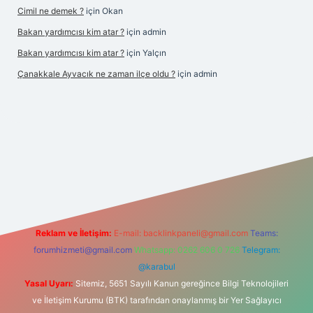
Cimil ne demek ?
için
Okan
Bakan yardımcısı kim atar ?
için
admin
Bakan yardımcısı kim atar ?
için
Yalçın
Çanakkale Ayvacık ne zaman ilçe oldu ?
için
admin
ş
Reklam ve İletişim:
E-mail:
backlinkpaneli@gmail.com
Teams:
forumhizmeti@gmail.com
Whatsapp: 0262 606 0 726
Telegram:
@karabul
Yasal Uyarı:
Sitemiz, 5651 Sayılı Kanun gereğince Bilgi Teknolojileri
ve İletişim Kurumu (BTK) tarafından onaylanmış bir Yer Sağlayıcı