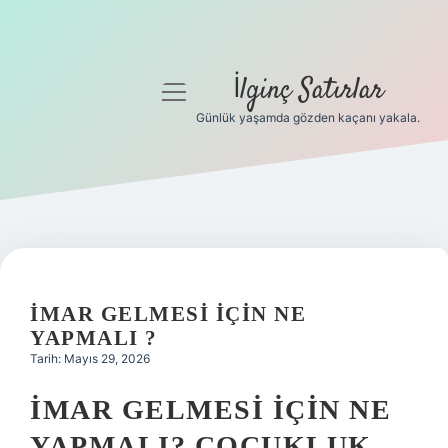
İlginç Satırlar
menüyü
aç
Günlük yaşamda gözden kaçanı yakala.
Anasayfa
Gizlilik Politikası
Yasal Uyarı
Hakkımızda
İMAR GELMESI IÇIN NE
YAPMALI ?
Tarih: Mayıs 29, 2026
İMAR GELMESI İÇIN NE
YAPMALI? ÇOCUKLUK