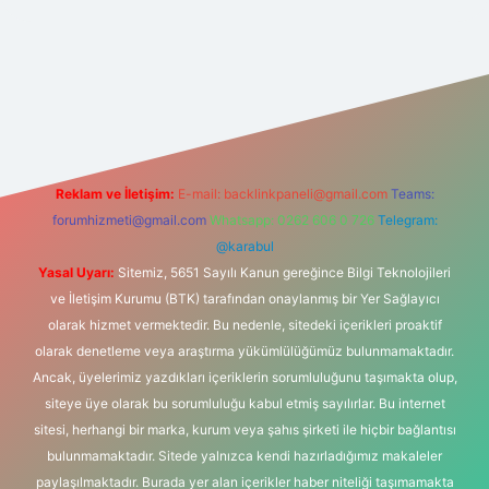
t yeni giriş
Reklam ve İletişim:
E-mail:
backlinkpaneli@gmail.com
Teams:
forumhizmeti@gmail.com
Whatsapp: 0262 606 0 726
Telegram:
@karabul
Yasal Uyarı:
Sitemiz, 5651 Sayılı Kanun gereğince Bilgi Teknolojileri
ve İletişim Kurumu (BTK) tarafından onaylanmış bir Yer Sağlayıcı
olarak hizmet vermektedir. Bu nedenle, sitedeki içerikleri proaktif
olarak denetleme veya araştırma yükümlülüğümüz bulunmamaktadır.
Ancak, üyelerimiz yazdıkları içeriklerin sorumluluğunu taşımakta olup,
siteye üye olarak bu sorumluluğu kabul etmiş sayılırlar. Bu internet
sitesi, herhangi bir marka, kurum veya şahıs şirketi ile hiçbir bağlantısı
bulunmamaktadır. Sitede yalnızca kendi hazırladığımız makaleler
paylaşılmaktadır. Burada yer alan içerikler haber niteliği taşımamakta