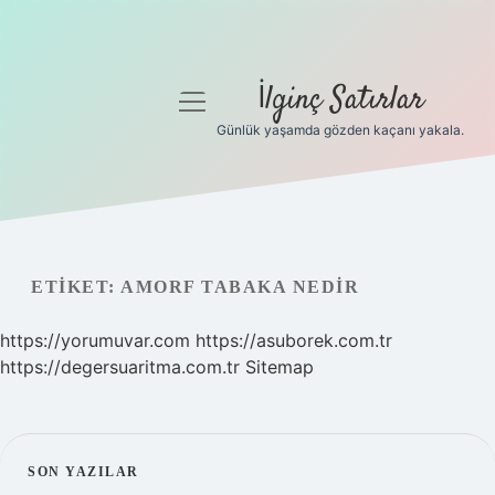
İlginç Satırlar
menüyü
aç
Günlük yaşamda gözden kaçanı yakala.
Anasayfa
Gizlilik Politikası
Yasal Uyarı
ETIKET:
AMORF TABAKA NEDIR
Hakkımızda
https://yorumuvar.com
https://asuborek.com.tr
https://degersuaritma.com.tr
Sitemap
SIDEBAR
SON YAZILAR