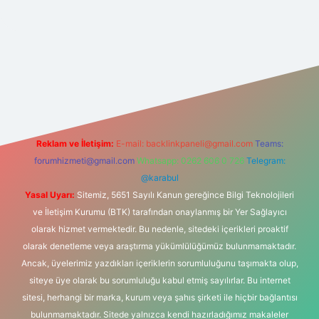
t yeni giriş
Reklam ve İletişim:
E-mail:
backlinkpaneli@gmail.com
Teams:
forumhizmeti@gmail.com
Whatsapp: 0262 606 0 726
Telegram:
@karabul
Yasal Uyarı:
Sitemiz, 5651 Sayılı Kanun gereğince Bilgi Teknolojileri
ve İletişim Kurumu (BTK) tarafından onaylanmış bir Yer Sağlayıcı
olarak hizmet vermektedir. Bu nedenle, sitedeki içerikleri proaktif
olarak denetleme veya araştırma yükümlülüğümüz bulunmamaktadır.
Ancak, üyelerimiz yazdıkları içeriklerin sorumluluğunu taşımakta olup,
siteye üye olarak bu sorumluluğu kabul etmiş sayılırlar. Bu internet
sitesi, herhangi bir marka, kurum veya şahıs şirketi ile hiçbir bağlantısı
bulunmamaktadır. Sitede yalnızca kendi hazırladığımız makaleler