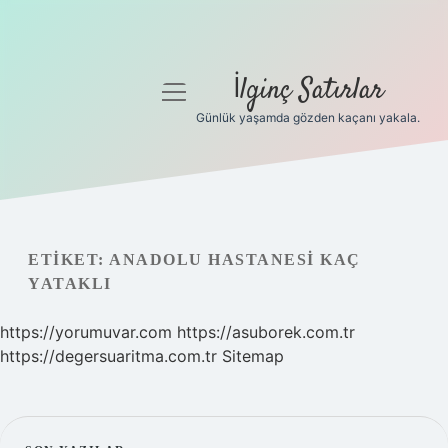
İlginç Satırlar
menüyü
aç
Günlük yaşamda gözden kaçanı yakala.
Anasayfa
Gizlilik Politikası
Yasal Uyarı
ETIKET:
ANADOLU HASTANESI KAÇ
YATAKLI
Hakkımızda
https://yorumuvar.com
https://asuborek.com.tr
https://degersuaritma.com.tr
Sitemap