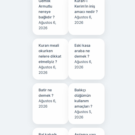
Gemlik
Kuran-ı
Armutlu
Kerim’in iniş
nereye
amacı nedir ?
bağlıdır ?
Ağustos 6,
Ağustos 6,
2026
2026
Kuran meali
Eski kasa
okurken
araba ne
nelere dikkat
demek ?
etmeliyiz ?
Ağustos 6,
Ağustos 6,
2026
2026
Batir ne
Balıkçı
demek ?
düğümün
Ağustos 6,
kullanım
2026
amaçları ?
Ağustos 5,
2026
Bal kabağı
Aşılama yaşı