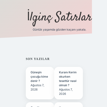
İlginç Satırlar
Günlük yaşamda gözden kaçanı yakala.
grandoperabet yeni gi
SIDEBAR
SON YAZILAR
Güneşin
Kuranı Kerim
çocuğu kime
okurken
denir ?
tesettür nasıl
Ağustos 7,
olmalı ?
2026
Ağustos 7,
2026