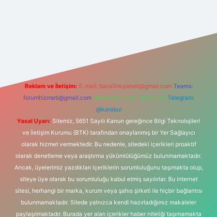
et yeni giriş
Reklam ve İletişim:
E-mail:
backlinkpaneli@gmail.com
Teams:
forumhizmeti@gmail.com
Whatsapp: 0262 606 0 726
Telegram:
@karabul
Yasal Uyarı:
Sitemiz, 5651 Sayılı Kanun gereğince Bilgi Teknolojileri
ve İletişim Kurumu (BTK) tarafından onaylanmış bir Yer Sağlayıcı
olarak hizmet vermektedir. Bu nedenle, sitedeki içerikleri proaktif
olarak denetleme veya araştırma yükümlülüğümüz bulunmamaktadır.
Ancak, üyelerimiz yazdıkları içeriklerin sorumluluğunu taşımakta olup,
siteye üye olarak bu sorumluluğu kabul etmiş sayılırlar. Bu internet
sitesi, herhangi bir marka, kurum veya şahıs şirketi ile hiçbir bağlantısı
bulunmamaktadır. Sitede yalnızca kendi hazırladığımız makaleler
paylaşılmaktadır. Burada yer alan içerikler haber niteliği taşımamakta