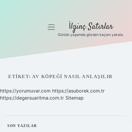
İlginç Satırlar
menüyü
aç
Günlük yaşamda gözden kaçanı yakala.
Anasayfa
Gizlilik Politikası
Yasal Uyarı
ETIKET:
AV KÖPEĞI NASIL ANLAŞILIR
Hakkımızda
https://yorumuvar.com
https://asuborek.com.tr
https://degersuaritma.com.tr
Sitemap
SIDEBAR
SON YAZILAR