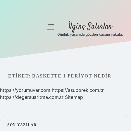
İlginç Satırlar
menüyü
aç
Günlük yaşamda gözden kaçanı yakala.
Anasayfa
Gizlilik Politikası
Yasal Uyarı
ETIKET:
BASKETTE 1 PERIYOT NEDIR
Hakkımızda
https://yorumuvar.com
https://asuborek.com.tr
https://degersuaritma.com.tr
Sitemap
SIDEBAR
SON YAZILAR