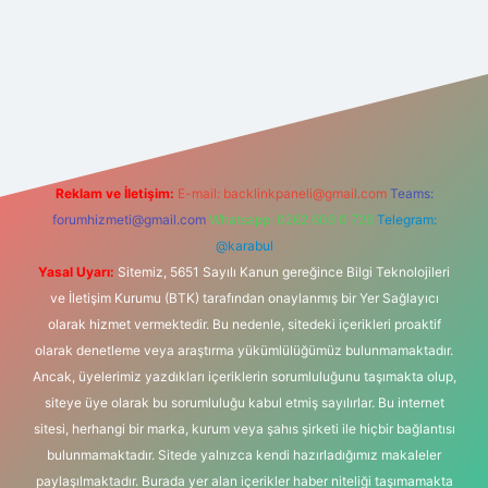
et yeni giriş
Reklam ve İletişim:
E-mail:
backlinkpaneli@gmail.com
Teams:
forumhizmeti@gmail.com
Whatsapp: 0262 606 0 726
Telegram:
@karabul
Yasal Uyarı:
Sitemiz, 5651 Sayılı Kanun gereğince Bilgi Teknolojileri
ve İletişim Kurumu (BTK) tarafından onaylanmış bir Yer Sağlayıcı
olarak hizmet vermektedir. Bu nedenle, sitedeki içerikleri proaktif
olarak denetleme veya araştırma yükümlülüğümüz bulunmamaktadır.
Ancak, üyelerimiz yazdıkları içeriklerin sorumluluğunu taşımakta olup,
siteye üye olarak bu sorumluluğu kabul etmiş sayılırlar. Bu internet
sitesi, herhangi bir marka, kurum veya şahıs şirketi ile hiçbir bağlantısı
bulunmamaktadır. Sitede yalnızca kendi hazırladığımız makaleler
paylaşılmaktadır. Burada yer alan içerikler haber niteliği taşımamakta