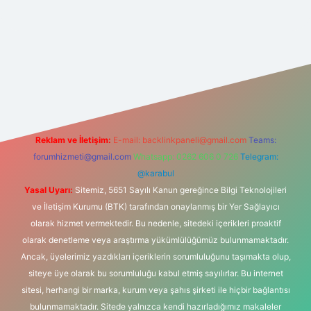
t yeni giriş
Reklam ve İletişim:
E-mail:
backlinkpaneli@gmail.com
Teams:
forumhizmeti@gmail.com
Whatsapp: 0262 606 0 726
Telegram:
@karabul
Yasal Uyarı:
Sitemiz, 5651 Sayılı Kanun gereğince Bilgi Teknolojileri
ve İletişim Kurumu (BTK) tarafından onaylanmış bir Yer Sağlayıcı
olarak hizmet vermektedir. Bu nedenle, sitedeki içerikleri proaktif
olarak denetleme veya araştırma yükümlülüğümüz bulunmamaktadır.
Ancak, üyelerimiz yazdıkları içeriklerin sorumluluğunu taşımakta olup,
siteye üye olarak bu sorumluluğu kabul etmiş sayılırlar. Bu internet
sitesi, herhangi bir marka, kurum veya şahıs şirketi ile hiçbir bağlantısı
bulunmamaktadır. Sitede yalnızca kendi hazırladığımız makaleler