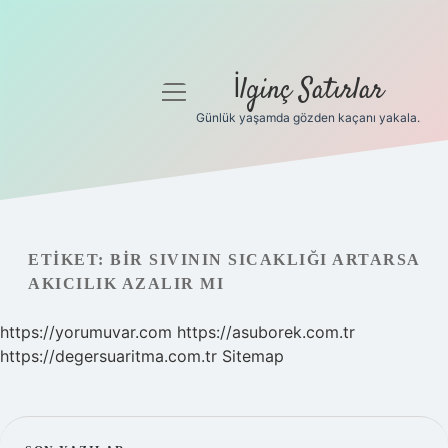
İlginç Satırlar
menüyü
aç
Günlük yaşamda gözden kaçanı yakala.
Anasayfa
Gizlilik Politikası
Yasal Uyarı
ETIKET:
BIR SIVININ SICAKLIĞI ARTARSA
AKICILIK AZALIR MI
Hakkımızda
https://yorumuvar.com
https://asuborek.com.tr
https://degersuaritma.com.tr
Sitemap