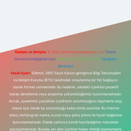
 yeni giriş
Reklam ve İletişim:
E-mail:
backlinkpaneli@gmail.com
Teams:
forumhizmeti@gmail.com
Whatsapp: 0262 606 0 726
Telegram:
@karabul
Yasal Uyarı:
Sitemiz, 5651 Sayılı Kanun gereğince Bilgi Teknolojileri
ve İletişim Kurumu (BTK) tarafından onaylanmış bir Yer Sağlayıcı
olarak hizmet vermektedir. Bu nedenle, sitedeki içerikleri proaktif
olarak denetleme veya araştırma yükümlülüğümüz bulunmamaktadır.
Ancak, üyelerimiz yazdıkları içeriklerin sorumluluğunu taşımakta olup,
siteye üye olarak bu sorumluluğu kabul etmiş sayılırlar. Bu internet
sitesi, herhangi bir marka, kurum veya şahıs şirketi ile hiçbir bağlantısı
bulunmamaktadır. Sitede yalnızca kendi hazırladığımız makaleler
paylaşılmaktadır. Burada yer alan içerikler haber niteliği taşımamakta