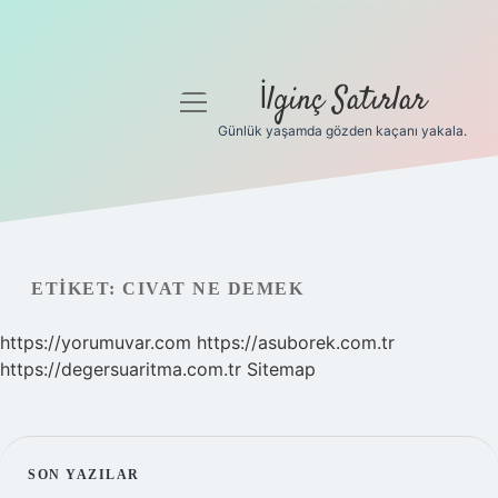
İlginç Satırlar
menüyü
aç
Günlük yaşamda gözden kaçanı yakala.
Anasayfa
Gizlilik Politikası
Yasal Uyarı
ETIKET:
CIVAT NE DEMEK
Hakkımızda
https://yorumuvar.com
https://asuborek.com.tr
https://degersuaritma.com.tr
Sitemap
SIDEBAR
SON YAZILAR