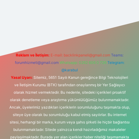
t yeni giriş
Reklam ve İletişim:
E-mail:
backlinkpaneli@gmail.com
Teams:
forumhizmeti@gmail.com
Whatsapp: 0262 606 0 726
Telegram:
@karabul
Yasal Uyarı:
Sitemiz, 5651 Sayılı Kanun gereğince Bilgi Teknolojileri
ve İletişim Kurumu (BTK) tarafından onaylanmış bir Yer Sağlayıcı
olarak hizmet vermektedir. Bu nedenle, sitedeki içerikleri proaktif
olarak denetleme veya araştırma yükümlülüğümüz bulunmamaktadır.
Ancak, üyelerimiz yazdıkları içeriklerin sorumluluğunu taşımakta olup,
siteye üye olarak bu sorumluluğu kabul etmiş sayılırlar. Bu internet
sitesi, herhangi bir marka, kurum veya şahıs şirketi ile hiçbir bağlantısı
bulunmamaktadır. Sitede yalnızca kendi hazırladığımız makaleler
paylaşılmaktadır. Burada yer alan içerikler haber niteliği taşımamakta