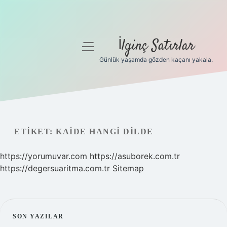
İlginç Satırlar
menüyü
aç
Günlük yaşamda gözden kaçanı yakala.
Anasayfa
Gizlilik Politikası
Yasal Uyarı
ETIKET:
KAIDE HANGI DILDE
Hakkımızda
https://yorumuvar.com
https://asuborek.com.tr
https://degersuaritma.com.tr
Sitemap
SIDEBAR
SON YAZILAR