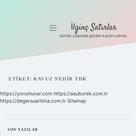
İlginç Satırlar
menüyü
aç
Günlük yaşamda gözden kaçanı yakala.
Anasayfa
Gizlilik Politikası
Yasal Uyarı
ETIKET:
KAVUZ NEDIR TDK
Hakkımızda
https://yorumuvar.com
https://asuborek.com.tr
https://degersuaritma.com.tr
Sitemap
SIDEBAR
SON YAZILAR