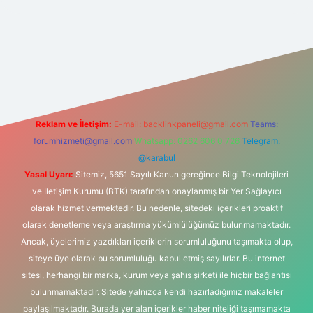
t yeni giriş
Reklam ve İletişim:
E-mail:
backlinkpaneli@gmail.com
Teams:
forumhizmeti@gmail.com
Whatsapp: 0262 606 0 726
Telegram:
@karabul
Yasal Uyarı:
Sitemiz, 5651 Sayılı Kanun gereğince Bilgi Teknolojileri
ve İletişim Kurumu (BTK) tarafından onaylanmış bir Yer Sağlayıcı
olarak hizmet vermektedir. Bu nedenle, sitedeki içerikleri proaktif
olarak denetleme veya araştırma yükümlülüğümüz bulunmamaktadır.
Ancak, üyelerimiz yazdıkları içeriklerin sorumluluğunu taşımakta olup,
siteye üye olarak bu sorumluluğu kabul etmiş sayılırlar. Bu internet
sitesi, herhangi bir marka, kurum veya şahıs şirketi ile hiçbir bağlantısı
bulunmamaktadır. Sitede yalnızca kendi hazırladığımız makaleler
paylaşılmaktadır. Burada yer alan içerikler haber niteliği taşımamakta