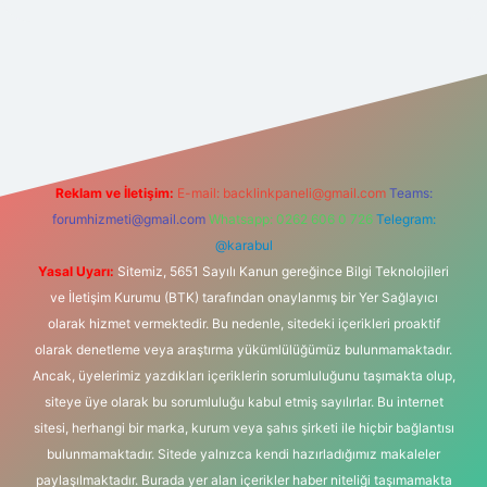
t yeni giriş
Reklam ve İletişim:
E-mail:
backlinkpaneli@gmail.com
Teams:
forumhizmeti@gmail.com
Whatsapp: 0262 606 0 726
Telegram:
@karabul
Yasal Uyarı:
Sitemiz, 5651 Sayılı Kanun gereğince Bilgi Teknolojileri
ve İletişim Kurumu (BTK) tarafından onaylanmış bir Yer Sağlayıcı
olarak hizmet vermektedir. Bu nedenle, sitedeki içerikleri proaktif
olarak denetleme veya araştırma yükümlülüğümüz bulunmamaktadır.
Ancak, üyelerimiz yazdıkları içeriklerin sorumluluğunu taşımakta olup,
siteye üye olarak bu sorumluluğu kabul etmiş sayılırlar. Bu internet
sitesi, herhangi bir marka, kurum veya şahıs şirketi ile hiçbir bağlantısı
bulunmamaktadır. Sitede yalnızca kendi hazırladığımız makaleler
paylaşılmaktadır. Burada yer alan içerikler haber niteliği taşımamakta