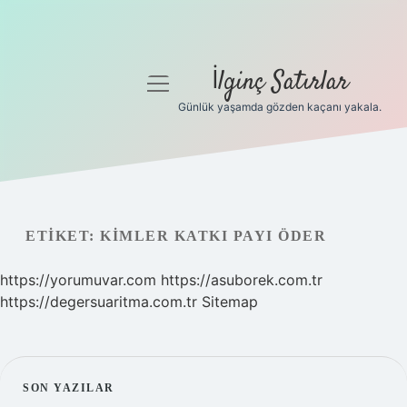
İlginç Satırlar
menüyü
aç
Günlük yaşamda gözden kaçanı yakala.
Anasayfa
Gizlilik Politikası
Yasal Uyarı
ETIKET:
KIMLER KATKI PAYI ÖDER
Hakkımızda
https://yorumuvar.com
https://asuborek.com.tr
https://degersuaritma.com.tr
Sitemap
SIDEBAR
SON YAZILAR