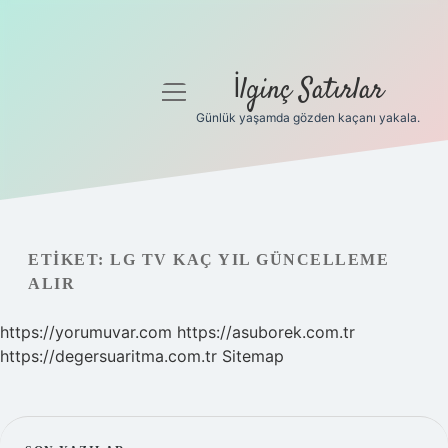
İlginç Satırlar
menüyü
aç
Günlük yaşamda gözden kaçanı yakala.
Anasayfa
Gizlilik Politikası
Yasal Uyarı
ETIKET:
LG TV KAÇ YIL GÜNCELLEME
ALIR
Hakkımızda
https://yorumuvar.com
https://asuborek.com.tr
https://degersuaritma.com.tr
Sitemap