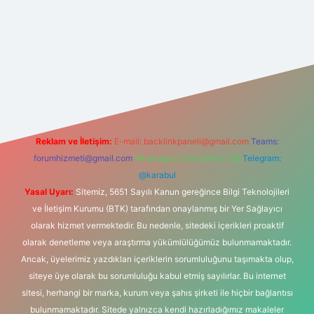
t yeni giriş
Reklam ve İletişim:
E-mail:
backlinkpaneli@gmail.com
Teams:
forumhizmeti@gmail.com
Whatsapp: 0262 606 0 726
Telegram:
@karabul
Yasal Uyarı:
Sitemiz, 5651 Sayılı Kanun gereğince Bilgi Teknolojileri
ve İletişim Kurumu (BTK) tarafından onaylanmış bir Yer Sağlayıcı
olarak hizmet vermektedir. Bu nedenle, sitedeki içerikleri proaktif
olarak denetleme veya araştırma yükümlülüğümüz bulunmamaktadır.
Ancak, üyelerimiz yazdıkları içeriklerin sorumluluğunu taşımakta olup,
siteye üye olarak bu sorumluluğu kabul etmiş sayılırlar. Bu internet
sitesi, herhangi bir marka, kurum veya şahıs şirketi ile hiçbir bağlantısı
bulunmamaktadır. Sitede yalnızca kendi hazırladığımız makaleler