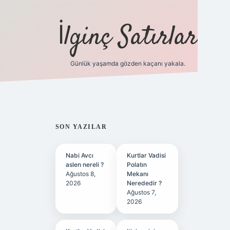
İlginç Satırlar
Günlük yaşamda gözden kaçanı yakala.
grandoperabet yeni gir
SIDEBAR
SON YAZILAR
Nabi Avcı
Kurtlar Vadisi
aslen nereli ?
Polatın
Ağustos 8,
Mekanı
2026
Nerededir ?
Ağustos 7,
2026