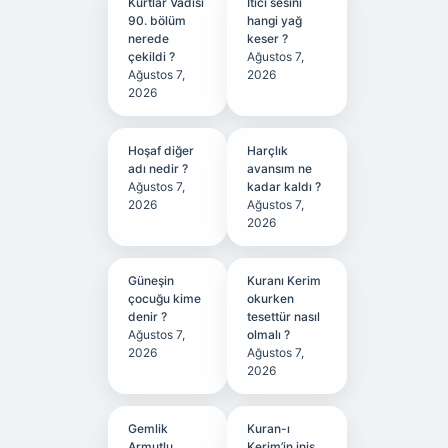
Kurtlar Vadisi
Itici sesini
90. bölüm
hangi yağ
nerede
keser ?
çekildi ?
Ağustos 7,
Ağustos 7,
2026
2026
Hoşaf diğer
Harçlık
adı nedir ?
avansım ne
Ağustos 7,
kadar kaldı ?
2026
Ağustos 7,
2026
Güneşin
Kuranı Kerim
çocuğu kime
okurken
denir ?
tesettür nasıl
Ağustos 7,
olmalı ?
2026
Ağustos 7,
2026
Gemlik
Kuran-ı
Armutlu
Kerim’in iniş