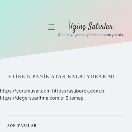
İlginç Satırlar
menüyü
aç
Günlük yaşamda gözden kaçanı yakala.
Anasayfa
Gizlilik Politikası
Yasal Uyarı
ETIKET:
PANIK ATAK KALBI YORAR MI
Hakkımızda
https://yorumuvar.com
https://asuborek.com.tr
https://degersuaritma.com.tr
Sitemap
SIDEBAR
SON YAZILAR